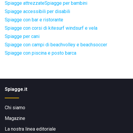
Spiagge attrezzate
Spiagge per bambini
Spiagge accessibili per disabili
Spiagge con bar e ristorante
Spiagge con corsi di kitesurf windsurf e vela
Spiagge per cani
Spiagge con campi di beachvolley e beachsoccer
Spiagge con piscina e posto barca
Spiagge.it
Chi siamo
Magazine
La nostra linea editoriale