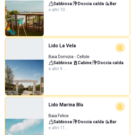
Sabbiosa
·
Doccia calda
·
Bar
·
e altri 10…
Lido La Vela
Baia Domizia - Cellole
Sabbiosa
·
Cabine
·
Doccia calda
·
e altri 9…
Lido Marina Blu
Baia Felice
Sabbiosa
·
Doccia calda
·
Bar
·
e altri 11…