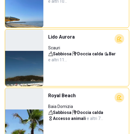
e altri 10…
Lido Aurora
Scauri
Sabbiosa
·
Doccia calda
·
Bar
·
e altri 11…
Royal Beach
Baia Domizia
Sabbiosa
·
Doccia calda
·
Accesso animali
·
e altri 7…