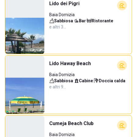
Lido dei Pigri
Baia Domizia
Sabbiosa
·
Bar
·
Ristorante
·
e altri 3…
Lido Haway Beach
Baia Domizia
Sabbiosa
·
Cabine
·
Doccia calda
·
e altri 9…
Cumeja Beach Club
Baia Domizia