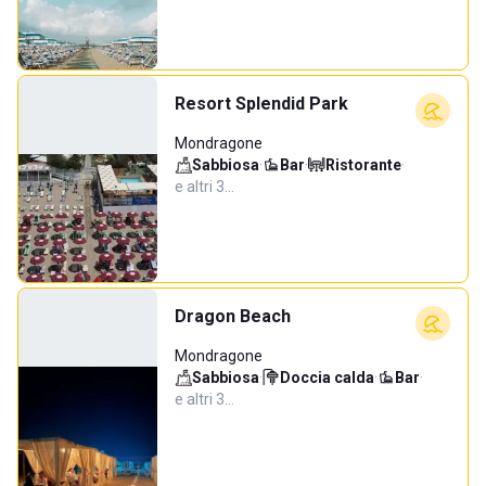
Resort Splendid Park
Mondragone
Sabbiosa
·
Bar
·
Ristorante
·
e altri 3…
Dragon Beach
Mondragone
Sabbiosa
·
Doccia calda
·
Bar
·
e altri 3…