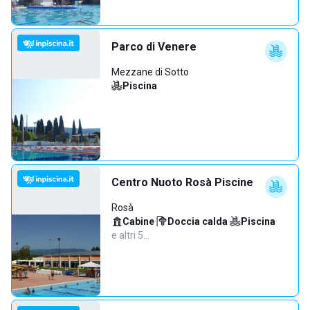
Parco di Venere
Mezzane di Sotto
Piscina
Centro Nuoto Rosà Piscine
Rosà
Cabine
·
Doccia calda
·
Piscina
·
e altri 5…