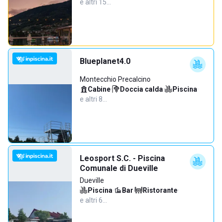
e altri 15…
Blueplanet4.0
Montecchio Precalcino
Cabine
·
Doccia calda
·
Piscina
·
e altri 8…
Leosport S.C. - Piscina
Comunale di Dueville
Dueville
Piscina
·
Bar
·
Ristorante
·
e altri 6…