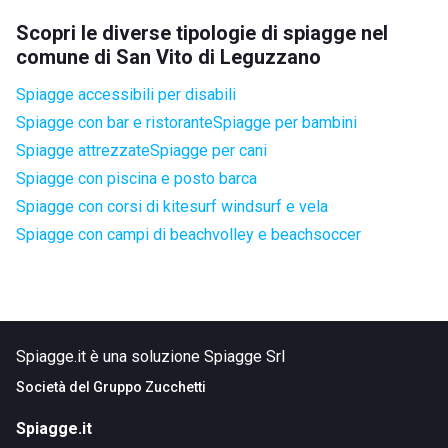
Scopri le diverse tipologie di spiagge nel
comune di San Vito di Leguzzano
Spiagge accessibili per disabili
Spiagge con bar e ristorante
Spiagge per bambini
Spiagge attrezzate
Spiagge per cani
Spiagge con piscina e posto barca
Spiagge con corsi di kitesurf windsurf e vela
Spiagge con campi di beachvolley e beachsoccer
Spiagge.it è una soluzione Spiagge Srl
Società del
Gruppo Zucchetti
Spiagge.it