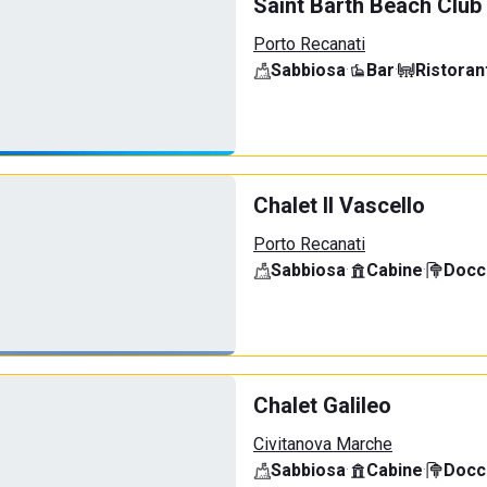
Saint Barth Beach Club
Porto Recanati
Sabbiosa
·
Bar
·
Ristoran
Chalet Il Vascello
Porto Recanati
Sabbiosa
·
Cabine
·
Docci
Chalet Galileo
Civitanova Marche
Sabbiosa
·
Cabine
·
Docci