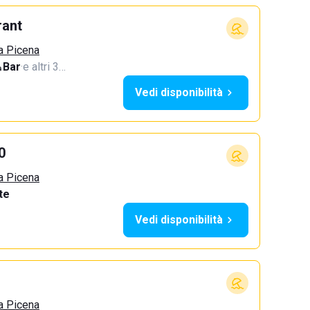
rant
a Picena
Bar
·
e altri 3…
Vedi disponibilità
0
a Picena
te
Vedi disponibilità
a Picena