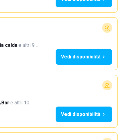
a calda
·
e altri 9…
Vedi disponibilità
Bar
·
e altri 10…
Vedi disponibilità