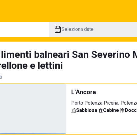
Seleziona date
ilimenti balneari San Severino 
llone e lettini
ti
L'Ancora
Porto Potenza Picena, Potenz
Sabbiosa
·
Cabine
·
Docci