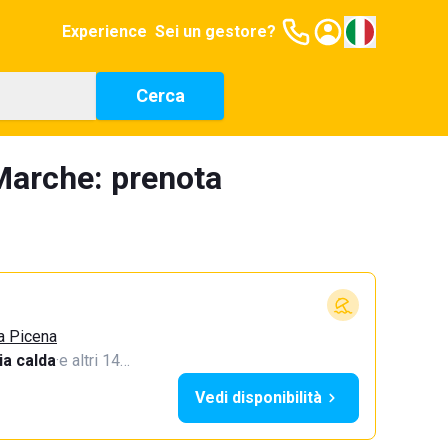
Experience
Sei un gestore?
Cerca
Marche: prenota
a Picena
a calda
·
e altri 14…
Vedi disponibilità