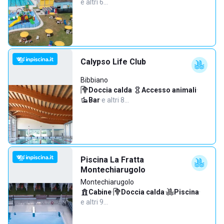
e altri 6…
Calypso Life Club
Bibbiano
Doccia calda
·
Accesso animali
·
Bar
·
e altri 8…
Piscina La Fratta
Montechiarugolo
Montechiarugolo
Cabine
·
Doccia calda
·
Piscina
·
e altri 9…