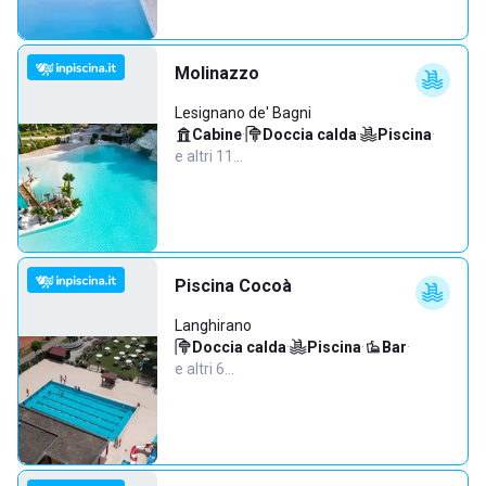
Molinazzo
Lesignano de' Bagni
Cabine
·
Doccia calda
·
Piscina
·
e altri 11…
Piscina Cocoà
Langhirano
Doccia calda
·
Piscina
·
Bar
·
e altri 6…