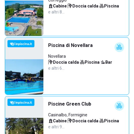
Correggio
Cabine
·
Doccia calda
·
Piscina
·
e altri 8…
Piscina di Novellara
Novellara
Doccia calda
·
Piscina
·
Bar
·
e altri 6…
Piscine Green Club
Casinalbo, Formigine
Cabine
·
Doccia calda
·
Piscina
·
e altri 9…