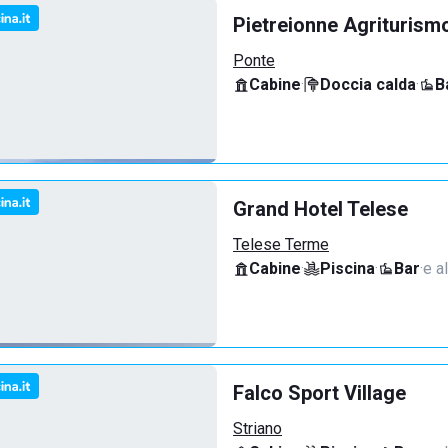
Pietreionne Agriturism
Ponte
Cabine
·
Doccia calda
·
B
Grand Hotel Telese
Telese Terme
Cabine
·
Piscina
·
Bar
·
e al
Falco Sport Village
Striano