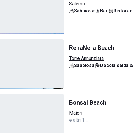
Salerno
Sabbiosa
·
Bar
·
Ristoran
RenaNera Beach
Torre Annunziata
Sabbiosa
·
Doccia calda
·
Bonsai Beach
Maiori
e altri 1…