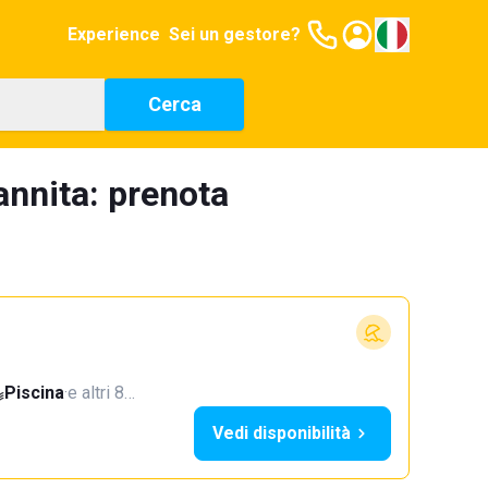
Experience
Sei un gestore?
Cerca
annita: prenota
Piscina
·
e altri 8…
Vedi disponibilità