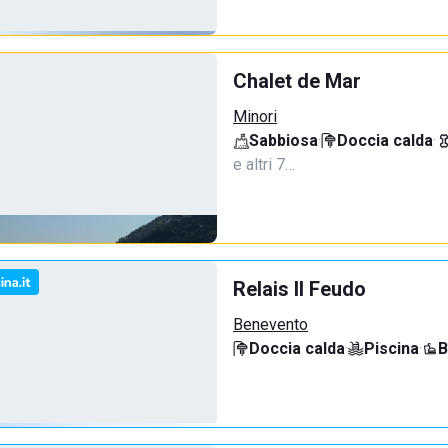
Chalet de Mar
Minori
Sabbiosa
·
Doccia calda
·
e altri 7…
Relais Il Feudo
Benevento
Doccia calda
·
Piscina
·
B