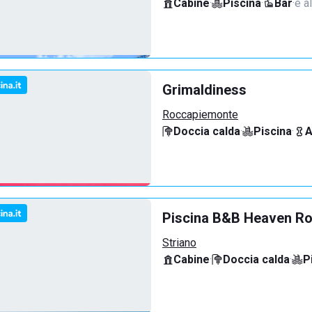
Cabine
·
Piscina
·
Bar
·
e al
Grimaldiness
Roccapiemonte
Doccia calda
·
Piscina
·
A
Piscina B&B Heaven R
Striano
Cabine
·
Doccia calda
·
P