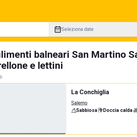
Seleziona date
ilimenti balneari San Martino S
llone e lettini
ti
La Conchiglia
Salerno
Sabbiosa
·
Doccia calda
·