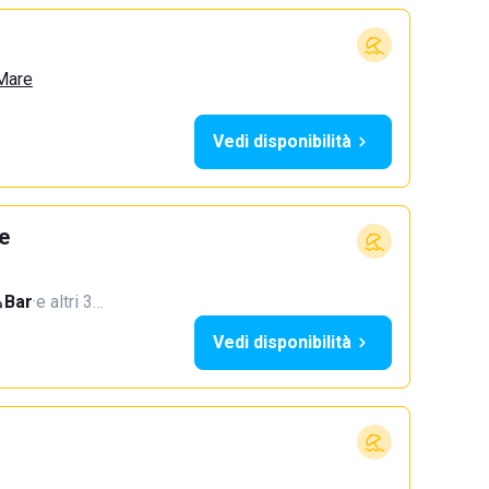
 Mare
Vedi disponibilità
e
Bar
·
e altri 3…
Vedi disponibilità