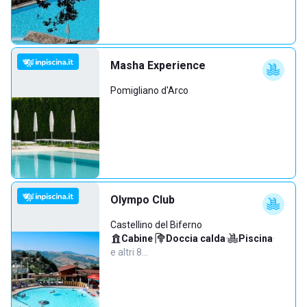
Masha Experience
Pomigliano d'Arco
Olympo Club
Castellino del Biferno
Cabine
·
Doccia calda
·
Piscina
·
e altri 8…