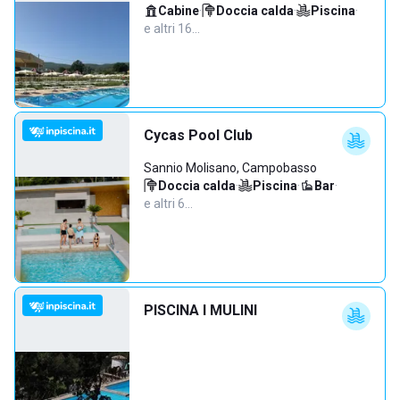
Cabine
·
Doccia calda
·
Piscina
·
e altri 16…
Cycas Pool Club
Sannio Molisano, Campobasso
Doccia calda
·
Piscina
·
Bar
·
e altri 6…
PISCINA I MULINI