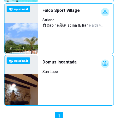
Falco Sport Village
Striano
Cabine
·
Piscina
·
Bar
·
e altri 4…
Domus Incantada
San Lupo
1