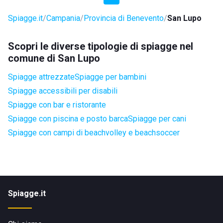
Spiagge.it
Campania
Provincia di Benevento
San Lupo
Scopri le diverse tipologie di spiagge nel
comune di San Lupo
Spiagge attrezzate
Spiagge per bambini
Spiagge accessibili per disabili
Spiagge con bar e ristorante
Spiagge con piscina e posto barca
Spiagge per cani
Spiagge con campi di beachvolley e beachsoccer
Spiagge.it