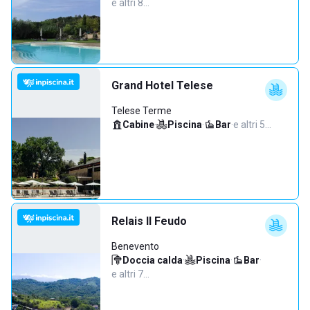
e altri 8…
Grand Hotel Telese
Telese Terme
Cabine
·
Piscina
·
Bar
·
e altri 5…
Relais Il Feudo
Benevento
Doccia calda
·
Piscina
·
Bar
·
e altri 7…