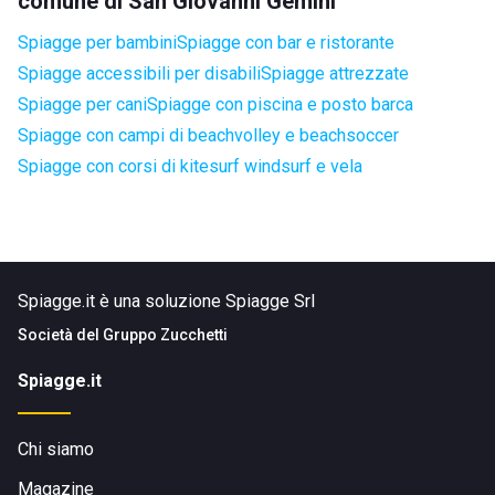
comune di San Giovanni Gemini
Spiagge per bambini
Spiagge con bar e ristorante
Spiagge accessibili per disabili
Spiagge attrezzate
Spiagge per cani
Spiagge con piscina e posto barca
Spiagge con campi di beachvolley e beachsoccer
Spiagge con corsi di kitesurf windsurf e vela
Spiagge.it è una soluzione Spiagge Srl
Società del
Gruppo Zucchetti
Spiagge.it
Chi siamo
Magazine