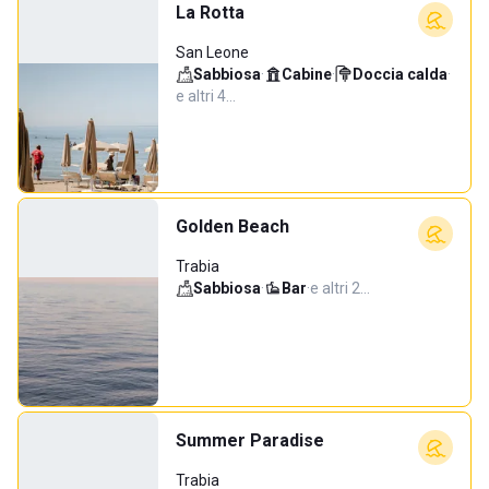
La Rotta
San Leone
Sabbiosa
·
Cabine
·
Doccia calda
·
e altri 4…
Golden Beach
Trabia
Sabbiosa
·
Bar
·
e altri 2…
Summer Paradise
Trabia