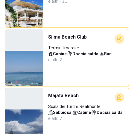
e altri 13…
Si.ma Beach Club
Termini Imerese
Cabine
·
Doccia calda
·
Bar
·
e altri 2…
Majata Beach
Scala dei Turchi, Realmonte
Sabbiosa
·
Cabine
·
Doccia calda
·
e altri 7…