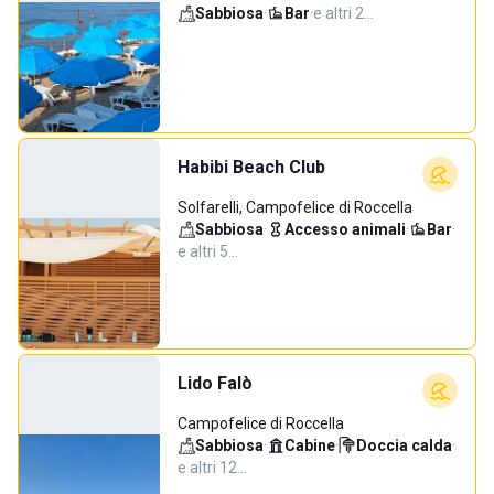
Sabbiosa
·
Bar
·
e altri 2…
Habibi Beach Club
Solfarelli, Campofelice di Roccella
Sabbiosa
·
Accesso animali
·
Bar
·
e altri 5…
Lido Falò
Campofelice di Roccella
Sabbiosa
·
Cabine
·
Doccia calda
·
e altri 12…