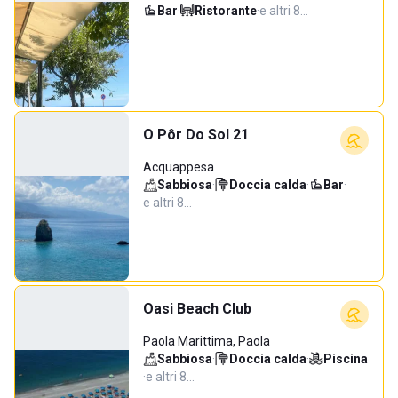
Bar
·
Ristorante
·
e altri 8…
O Pôr Do Sol 21
Acquappesa
Sabbiosa
·
Doccia calda
·
Bar
·
e altri 8…
Oasi Beach Club
Paola Marittima, Paola
Sabbiosa
·
Doccia calda
·
Piscina
·
e altri 8…