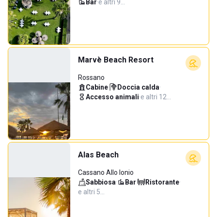
Bar
·
e altri 9…
Marvè Beach Resort
Rossano
Cabine
·
Doccia calda
·
Accesso animali
·
e altri 12…
Alas Beach
Cassano Allo Ionio
Sabbiosa
·
Bar
·
Ristorante
·
e altri 5…