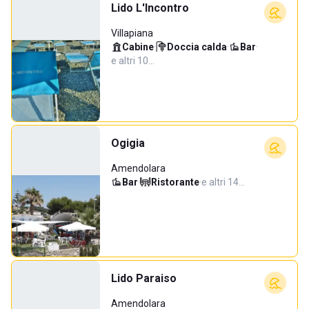
Lido L'Incontro
Villapiana
Cabine
·
Doccia calda
·
Bar
·
e altri 10…
Ogigia
Amendolara
Bar
·
Ristorante
·
e altri 14…
Lido Paraiso
Amendolara