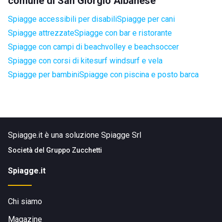
comune di San Giorgio Albanese
Spiagge accessibili per disabili
Spiagge per cani
Spiagge attrezzate
Spiagge con bar e ristorante
Spiagge con campi di beachvolley e beachsoccer
Spiagge con corsi di kitesurf windsurf e vela
Spiagge per bambini
Spiagge con piscina e posto barca
Spiagge.it è una soluzione Spiagge Srl
Società del
Gruppo Zucchetti
Spiagge.it
Chi siamo
Magazine