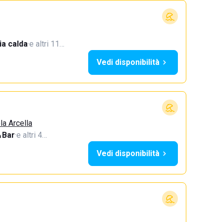
a calda
·
e altri 11…
Vedi disponibilità
la Arcella
Bar
·
e altri 4…
Vedi disponibilità