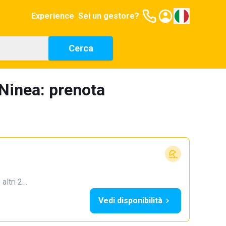
Experience
Sei un gestore?
Cerca
 Ninea: prenota
 altri 2…
Vedi disponibilità