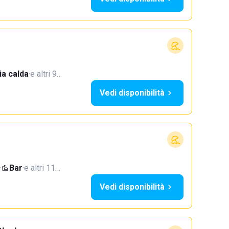
a calda
·
e altri 9…
Vedi disponibilità
·
Bar
·
e altri 11…
Vedi disponibilità