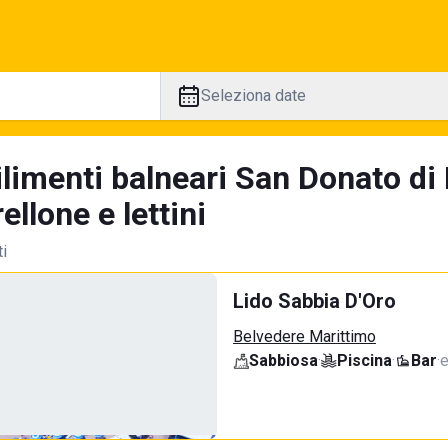
Seleziona date
ilimenti balneari San Donato di
llone e lettini
ti
Lido Sabbia D'Oro
Belvedere Marittimo
Sabbiosa
·
Piscina
·
Bar
·
e