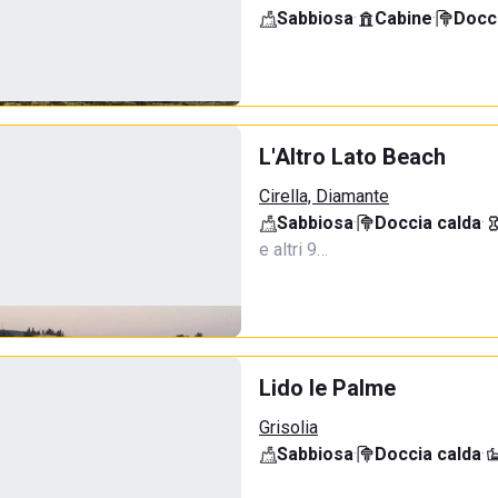
Sabbiosa
·
Cabine
·
Docci
L'Altro Lato Beach
Cirella, Diamante
Sabbiosa
·
Doccia calda
·
e altri 9…
Lido le Palme
Grisolia
Sabbiosa
·
Doccia calda
·