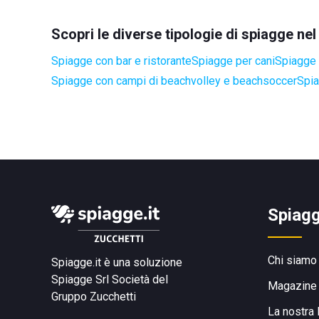
Scopri le diverse tipologie di spiagge ne
Spiagge con bar e ristorante
Spiagge per cani
Spiagge 
Spiagge con campi di beachvolley e beachsoccer
Spia
Spiagg
Chi siamo
Spiagge.it è una soluzione
Spiagge Srl
Società del
Magazine
Gruppo Zucchetti
La nostra 