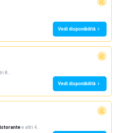
Vedi disponibilità
tri 8…
Vedi disponibilità
istorante
·
e altri 4…