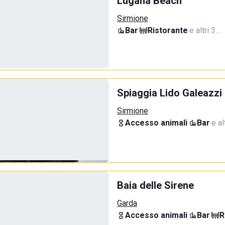
Lugana Beach
Sirmione
Bar
·
Ristorante
·
e altri 3…
Spiaggia Lido Galeazzi
Sirmione
Accesso animali
·
Bar
·
e al
Baia delle Sirene
Garda
Accesso animali
·
Bar
·
R