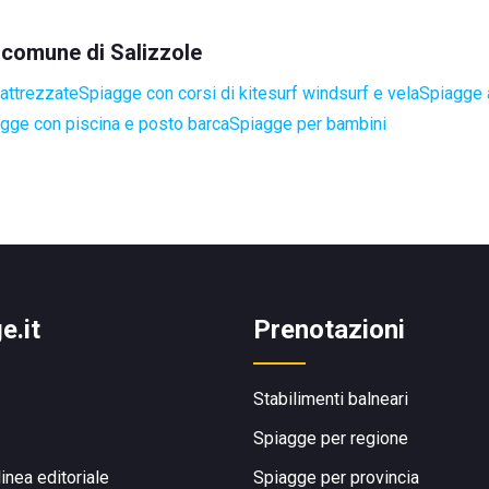
l comune di Salizzole
attrezzate
Spiagge con corsi di kitesurf windsurf e vela
Spiagge a
gge con piscina e posto barca
Spiagge per bambini
e.it
Prenotazioni
Stabilimenti balneari
Spiagge per regione
linea editoriale
Spiagge per provincia