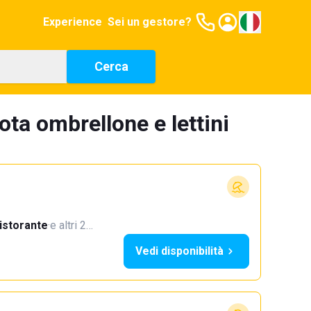
Experience
Sei un gestore?
Cerca
ota ombrellone e lettini
istorante
·
e altri 2…
Vedi disponibilità