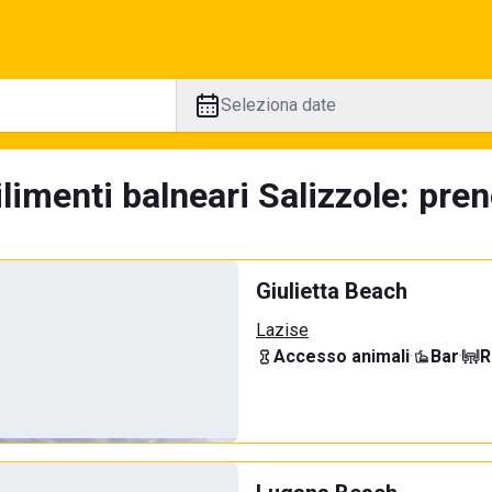
Seleziona date
limenti balneari Salizzole: pren
Giulietta Beach
Lazise
Accesso animali
·
Bar
·
R