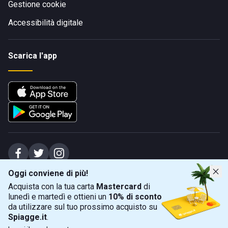
Gestione cookie
Accessibilità digitale
Scarica l'app
Oggi conviene di più!
Spiagge Srl - Sede legale: Via Marecchiese 48, 47923 Rimini (RN), IT -
Acquista con la tua carta
Mastercard
di
capitale sociale Euro 31245,57 - Iscritta al registro delle imprese di Rimini
lunedì e martedì e ottieni un
10% di sconto
Sede operativa: Via Flaminia 180, 47924 Rimini (RN), IT
-
+39 0541 772375
-
info@spiagge.it
- p.i./c.f. 04536640404
da utilizzare sul tuo prossimo acquisto su
Spiagge.it
.
Mappa
Filtra
©
2026
Spiagge Srl. Tutti i diritti riservati.