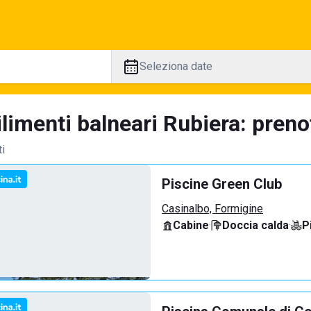
Seleziona date
limenti balneari Rubiera: preno
ti
Piscine Green Club
Casinalbo, Formigine
Cabine
·
Doccia calda
·
P