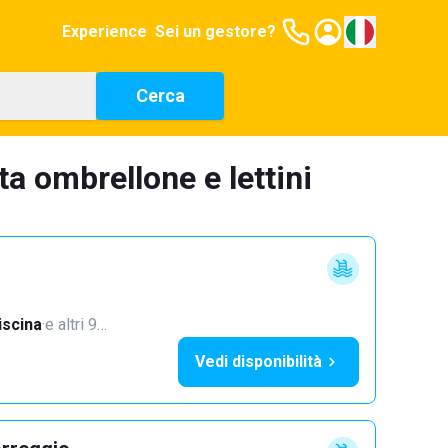
Experience
Sei un gestore?
Cerca
ta ombrellone e lettini
iscina
·
e altri 9…
Vedi disponibilità