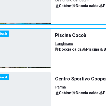
Lesignano de' Bagni
Cabine
·
Doccia calda
·
P
Piscina Cocoà
Langhirano
Doccia calda
·
Piscina
·
B
Centro Sportivo Coope
Parma
Cabine
·
Doccia calda
·
P