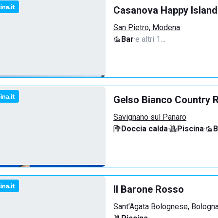
Casanova Happy Island
San Pietro, Modena
Bar
·
e altri 1…
Gelso Bianco Country 
Savignano sul Panaro
Doccia calda
·
Piscina
·
B
Il Barone Rosso
Sant’Agata Bolognese, Bologn