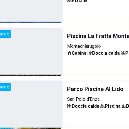
Piscina
Piscina La Fratta Mont
Montechiarugolo
Cabine
·
Doccia calda
·
P
Parco Piscine Al Lido
San Polo d'Enza
Doccia calda
·
Piscina
·
B