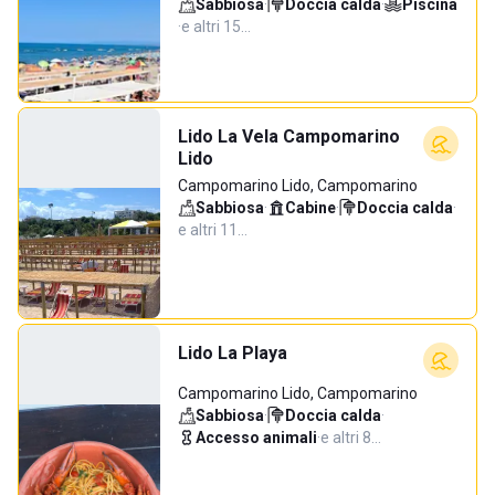
Sabbiosa
·
Doccia calda
·
Piscina
·
e altri 15…
Lido La Vela Campomarino
Lido
Campomarino Lido, Campomarino
Sabbiosa
·
Cabine
·
Doccia calda
·
e altri 11…
Lido La Playa
Campomarino Lido, Campomarino
Sabbiosa
·
Doccia calda
·
Accesso animali
·
e altri 8…