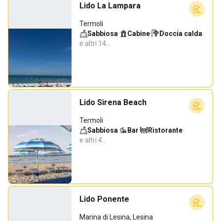
Lido La Lampara
Termoli
Sabbiosa
·
Cabine
·
Doccia calda
·
e altri 14…
Lido Sirena Beach
Termoli
Sabbiosa
·
Bar
·
Ristorante
·
e altri 4…
Lido Ponente
Marina di Lesina, Lesina