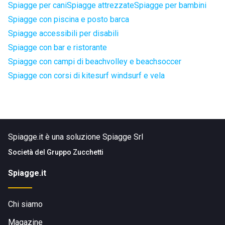
Spiagge per cani
Spiagge attrezzate
Spiagge per bambini
Spiagge con piscina e posto barca
Spiagge accessibili per disabili
Spiagge con bar e ristorante
Spiagge con campi di beachvolley e beachsoccer
Spiagge con corsi di kitesurf windsurf e vela
Spiagge.it è una soluzione Spiagge Srl
Società del
Gruppo Zucchetti
Spiagge.it
Chi siamo
Magazine