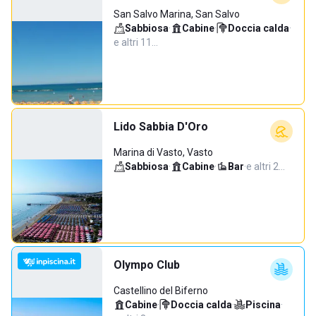
San Salvo Marina, San Salvo
Sabbiosa
·
Cabine
·
Doccia calda
·
e altri 11…
Lido Sabbia D'Oro
Marina di Vasto, Vasto
Sabbiosa
·
Cabine
·
Bar
·
e altri 2…
Olympo Club
Castellino del Biferno
Cabine
·
Doccia calda
·
Piscina
·