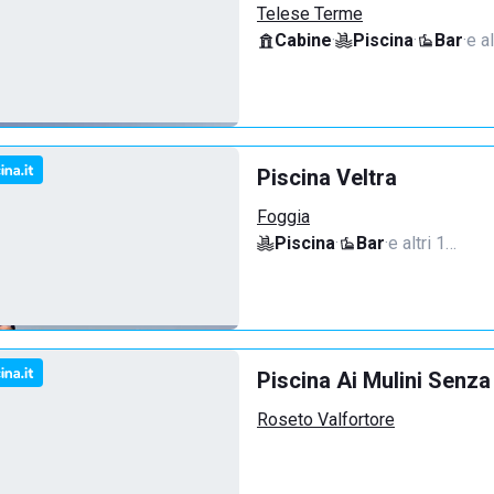
Telese Terme
Cabine
·
Piscina
·
Bar
·
e al
Piscina Veltra
Foggia
Piscina
·
Bar
·
e altri 1…
Piscina Ai Mulini Senza
Roseto Valfortore