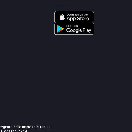
 registro delle imprese di Rimini
./c.f. 04536640404