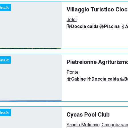
Villaggio Turistico Cio
Jelsi
Doccia calda
·
Piscina
·
A
Pietreionne Agriturism
Ponte
Cabine
·
Doccia calda
·
B
Cycas Pool Club
Sannio Molisano, Campobass