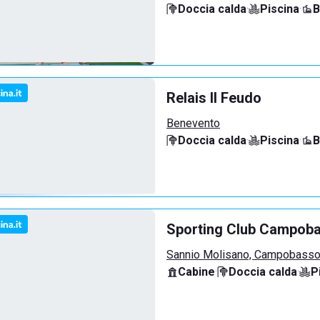
Doccia calda
·
Piscina
·
B
Relais Il Feudo
Benevento
Doccia calda
·
Piscina
·
B
Sporting Club Campob
Sannio Molisano, Campobass
Cabine
·
Doccia calda
·
P