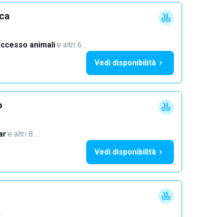
cca
ccesso animali
·
e altri 6…
Vedi disponibilità
o
ar
·
e altri 8…
Vedi disponibilità
o