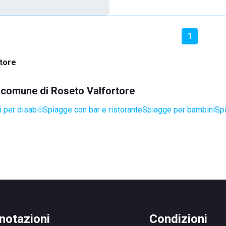
1
tore
el comune di Roseto Valfortore
 per disabili
Spiagge con bar e ristorante
Spiagge per bambini
Spi
notazioni
Condizioni