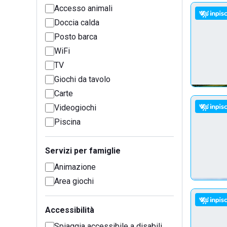
Accesso animali
Doccia calda
Posto barca
WiFi
TV
Giochi da tavolo
Carte
Videogiochi
Piscina
Servizi per famiglie
Animazione
Area giochi
Accessibilità
Spiaggia accessibile a disabili