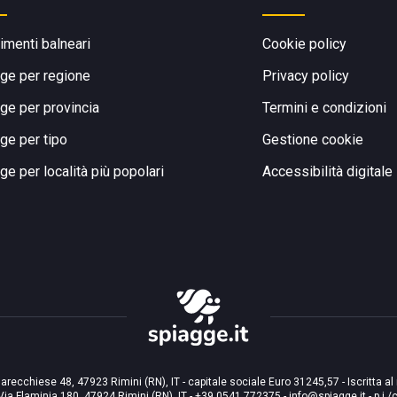
limenti balneari
Cookie policy
ge per regione
Privacy policy
ge per provincia
Termini e condizioni
ge per tipo
Gestione cookie
ge per località più popolari
Accessibilità digitale
arecchiese 48, 47923 Rimini (RN), IT - capitale sociale Euro 31245,57 - Iscritta al
Via Flaminia 180, 47924 Rimini (RN), IT
-
+39 0541 772375
-
info@spiagge.it
- p.i