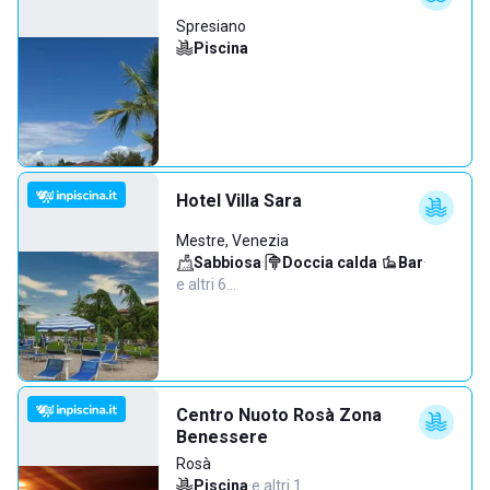
Spresiano
Piscina
Hotel Villa Sara
Mestre, Venezia
Sabbiosa
·
Doccia calda
·
Bar
·
e altri 6…
Centro Nuoto Rosà Zona
Benessere
Rosà
Piscina
·
e altri 1…