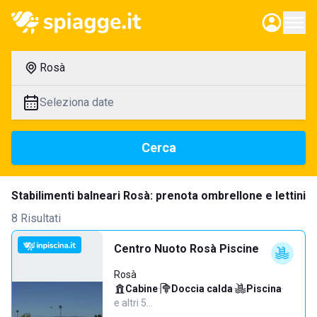
Rosà
Seleziona date
Cerca
Stabilimenti balneari Rosà: prenota ombrellone e lettini
8 Risultati
Centro Nuoto Rosà Piscine
Rosà
Cabine
·
Doccia calda
·
Piscina
·
e altri 5…