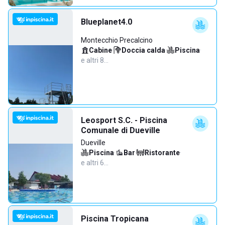
Blueplanet4.0
Montecchio Precalcino
Cabine
·
Doccia calda
·
Piscina
·
e altri 8…
Leosport S.C. - Piscina
Comunale di Dueville
Dueville
Piscina
·
Bar
·
Ristorante
·
e altri 6…
Piscina Tropicana