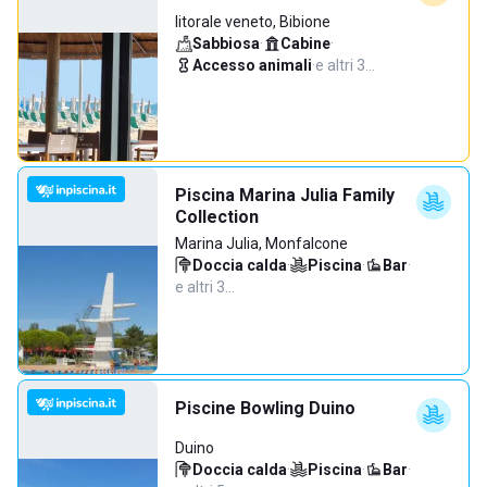
litorale veneto, Bibione
Sabbiosa
·
Cabine
·
Accesso animali
·
e altri 3…
Piscina Marina Julia Family
Collection
Marina Julia, Monfalcone
Doccia calda
·
Piscina
·
Bar
·
e altri 3…
Piscine Bowling Duino
Duino
Doccia calda
·
Piscina
·
Bar
·