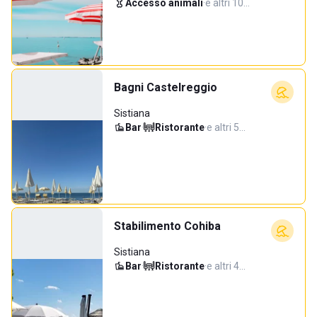
Accesso animali
·
e altri 10…
Bagni Castelreggio
Sistiana
Bar
·
Ristorante
·
e altri 5…
Stabilimento Cohiba
Sistiana
Bar
·
Ristorante
·
e altri 4…