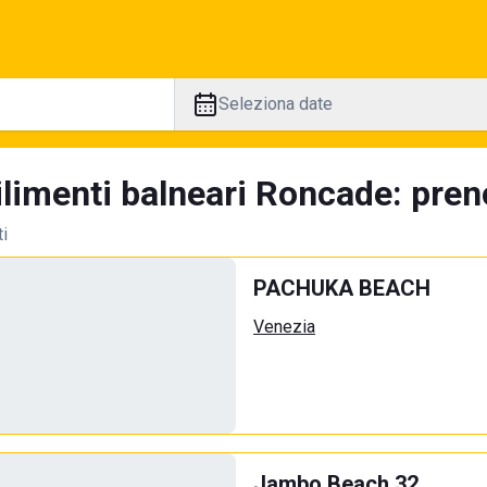
Seleziona date
limenti balneari Roncade: preno
ti
PACHUKA BEACH
Venezia
Jambo Beach 32