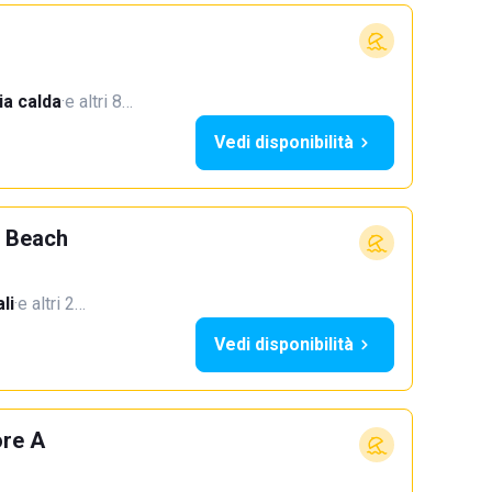
a calda
·
e altri 8…
Vedi disponibilità
 Beach
li
·
e altri 2…
Vedi disponibilità
ore A