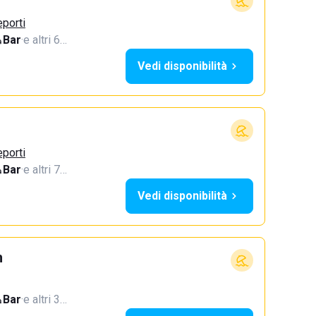
eporti
Bar
·
e altri 6…
Vedi disponibilità
eporti
Bar
·
e altri 7…
Vedi disponibilità
h
Bar
·
e altri 3…