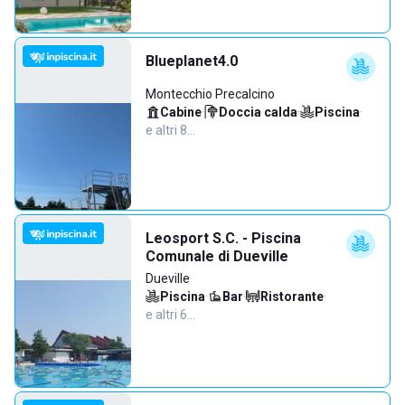
Blueplanet4.0
Montecchio Precalcino
Cabine
·
Doccia calda
·
Piscina
·
e altri 8…
Leosport S.C. - Piscina
Comunale di Dueville
Dueville
Piscina
·
Bar
·
Ristorante
·
e altri 6…