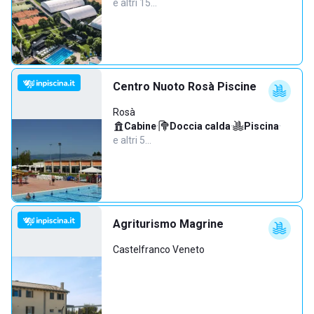
e altri 15…
Centro Nuoto Rosà Piscine
Rosà
Cabine
·
Doccia calda
·
Piscina
·
e altri 5…
Agriturismo Magrine
Castelfranco Veneto