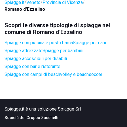
Spiagge.it
Veneto
Provincia di Vicenza
Romano d'Ezzelino
Scopri le diverse tipologie di spiagge nel
comune di Romano d'Ezzelino
Spiagge con piscina e posto barca
Spiagge per cani
Spiagge attrezzate
Spiagge per bambini
Spiagge accessibili per disabili
Spiagge con bar e ristorante
Spiagge con campi di beachvolley e beachsoccer
Spiagge.it è una soluzione Spiagge Srl
Società del
Gruppo Zucchetti