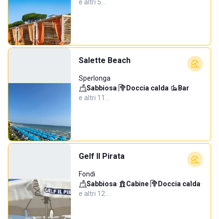
e altri 5…
Salette Beach
Sperlonga
Sabbiosa
·
Doccia calda
·
Bar
·
e altri 11…
Gelf Il Pirata
Fondi
Sabbiosa
·
Cabine
·
Doccia calda
·
e altri 12…