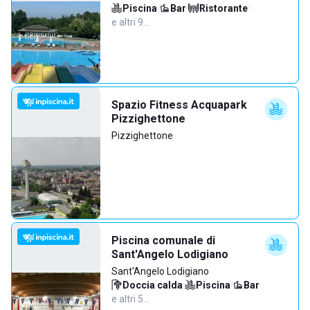
Piscina
·
Bar
·
Ristorante
·
e altri 9…
Spazio Fitness Acquapark
Pizzighettone
Pizzighettone
Piscina comunale di
Sant'Angelo Lodigiano
Sant'Angelo Lodigiano
Doccia calda
·
Piscina
·
Bar
·
e altri 5…