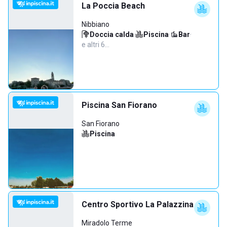
La Poccia Beach
Nibbiano
Doccia calda
·
Piscina
·
Bar
·
e altri 6…
Piscina San Fiorano
San Fiorano
Piscina
Centro Sportivo La Palazzina
Miradolo Terme