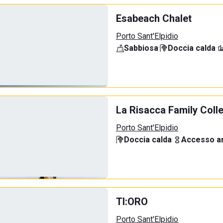
Esabeach Chalet
Porto Sant'Elpidio
Sabbiosa
·
Doccia calda
·
La Risacca Family Coll
Porto Sant'Elpidio
Doccia calda
·
Accesso an
TI:ORO
Porto Sant'Elpidio