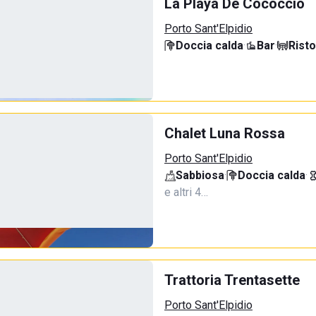
La Playa De Cococciò
Porto Sant'Elpidio
Doccia calda
·
Bar
·
Rist
Chalet Luna Rossa
Porto Sant'Elpidio
Sabbiosa
·
Doccia calda
·
e altri 4…
Trattoria Trentasette
Porto Sant'Elpidio