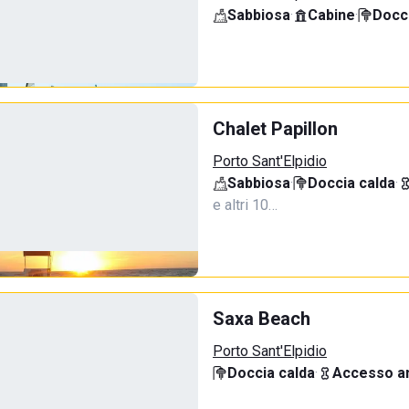
Sabbiosa
·
Cabine
·
Docci
Chalet Papillon
Porto Sant'Elpidio
Sabbiosa
·
Doccia calda
·
e altri 10…
Saxa Beach
Porto Sant'Elpidio
Doccia calda
·
Accesso an