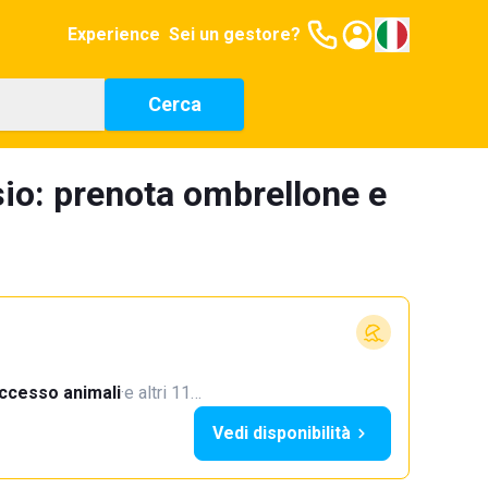
Experience
Sei un gestore?
Cerca
sio: prenota ombrellone e
ccesso animali
·
e altri 11…
Vedi disponibilità