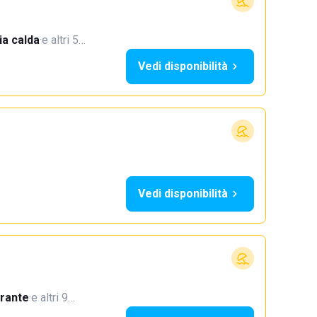
a calda
·
e altri 5…
Vedi disponibilità
Vedi disponibilità
orante
·
e altri 9…