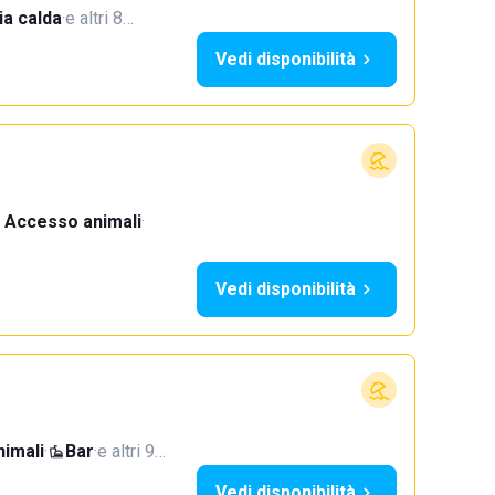
a calda
·
e altri 8…
Vedi disponibilità
Accesso animali
·
Vedi disponibilità
imali
·
Bar
·
e altri 9…
Vedi disponibilità