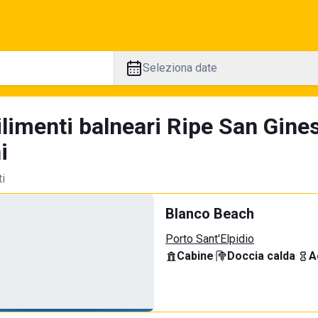
Seleziona date
ilimenti balneari Ripe San Gine
i
ti
Blanco Beach
Porto Sant'Elpidio
Cabine
·
Doccia calda
·
A