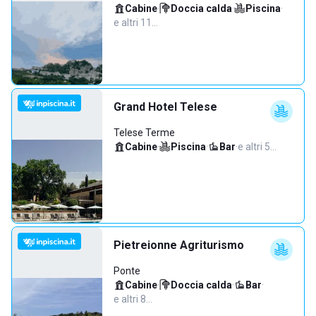
Cabine
·
Doccia calda
·
Piscina
·
e altri 11…
Grand Hotel Telese
Telese Terme
Cabine
·
Piscina
·
Bar
·
e altri 5…
Pietreionne Agriturismo
Ponte
Cabine
·
Doccia calda
·
Bar
·
e altri 8…