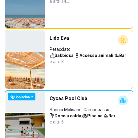
e altri 14…
Lido Eva
Petacciato
Sabbiosa
·
Accesso animali
·
Bar
·
e altri 3…
Cycas Pool Club
Sannio Molisano, Campobasso
Doccia calda
·
Piscina
·
Bar
·
e altri 6…