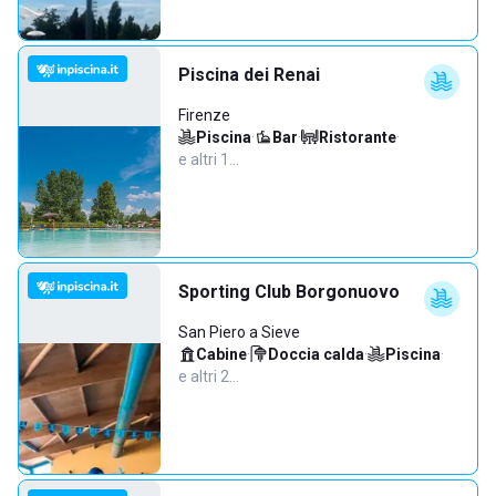
Piscina dei Renai
Firenze
Piscina
·
Bar
·
Ristorante
·
e altri 1…
Sporting Club Borgonuovo
San Piero a Sieve
Cabine
·
Doccia calda
·
Piscina
·
e altri 2…