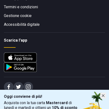
Termini e condizioni
Gestione cookie
Accessibilità digitale
Scarica l'app
Oggi conviene di più!
Spiagge Srl - Sede legale: Via Marecchiese 48, 47923 Rimini (RN), IT -
Acquista con la tua carta
Mastercard
di
capitale sociale Euro 31245,57 - Iscritta al registro delle imprese di Rimini
lunedì e martedì e ottieni un
10% di sconto
Sede operativa: Via Flaminia 180, 47924 Rimini (RN), IT
-
+39 0541 772375
-