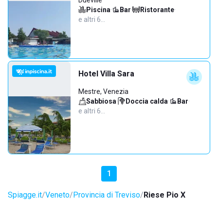
Dueville
Piscina
·
Bar
·
Ristorante
·
e altri 6…
Hotel Villa Sara
Mestre, Venezia
Sabbiosa
·
Doccia calda
·
Bar
·
e altri 6…
1
Spiagge.it
Veneto
Provincia di Treviso
Riese Pio X