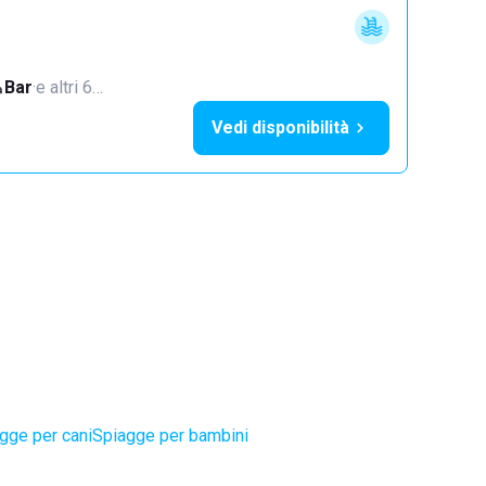
Bar
·
e altri 6…
Vedi disponibilità
gge per cani
Spiagge per bambini