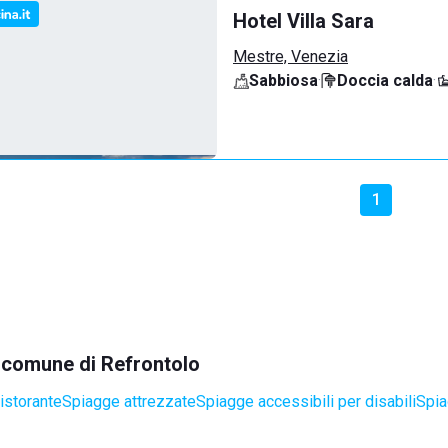
Hotel Villa Sara
Mestre, Venezia
Sabbiosa
·
Doccia calda
·
1
l comune di Refrontolo
istorante
Spiagge attrezzate
Spiagge accessibili per disabili
Spia