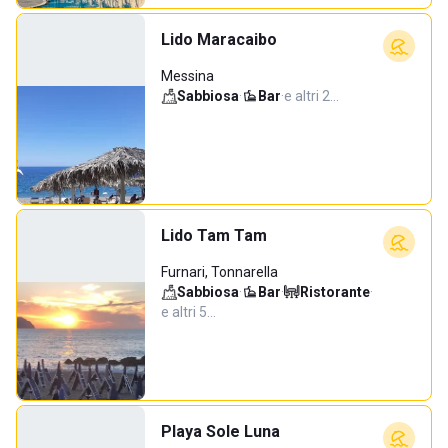
Lido Maracaibo
Messina
Sabbiosa
·
Bar
·
e altri 2…
Lido Tam Tam
Furnari, Tonnarella
Sabbiosa
·
Bar
·
Ristorante
·
e altri 5…
Playa Sole Luna