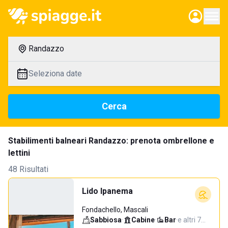
Randazzo
Seleziona date
Cerca
Stabilimenti balneari Randazzo: prenota ombrellone e
lettini
48 Risultati
Lido Ipanema
Fondachello, Mascali
Sabbiosa
·
Cabine
·
Bar
·
e altri 7…