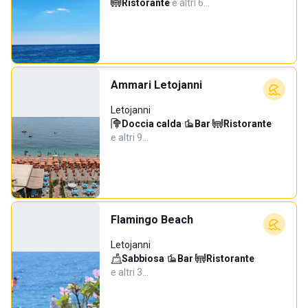
Ristorante
·
e altri 6…
Ammari Letojanni
Letojanni
Doccia calda
·
Bar
·
Ristorante
·
e altri 9…
Flamingo Beach
Letojanni
Sabbiosa
·
Bar
·
Ristorante
·
e altri 3…