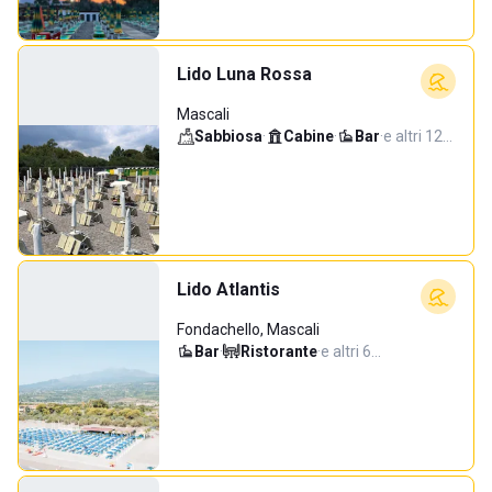
Lido Luna Rossa
Mascali
Sabbiosa
·
Cabine
·
Bar
·
e altri 12…
Lido Atlantis
Fondachello, Mascali
Bar
·
Ristorante
·
e altri 6…