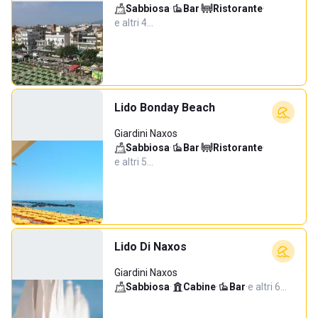
Sabbiosa
·
Bar
·
Ristorante
·
e altri 4…
Lido Bonday Beach
Giardini Naxos
Sabbiosa
·
Bar
·
Ristorante
·
e altri 5…
Lido Di Naxos
Giardini Naxos
Sabbiosa
·
Cabine
·
Bar
·
e altri 6…