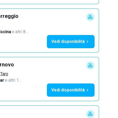
orreggio
iscina
·
e altri 8…
Vedi disponibilità
ornovo
 Taro
ar
·
e altri 1…
Vedi disponibilità