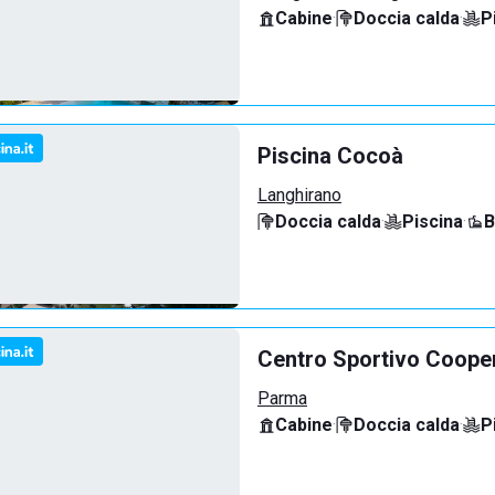
Cabine
·
Doccia calda
·
P
Piscina Cocoà
Langhirano
Doccia calda
·
Piscina
·
B
Centro Sportivo Coope
Parma
Cabine
·
Doccia calda
·
P