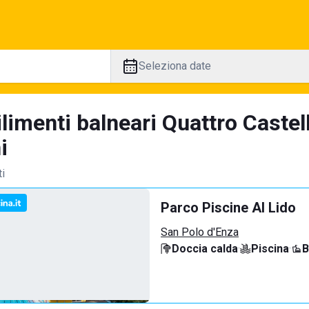
Seleziona date
limenti balneari Quattro Castel
i
ti
Parco Piscine Al Lido
San Polo d'Enza
Doccia calda
·
Piscina
·
B