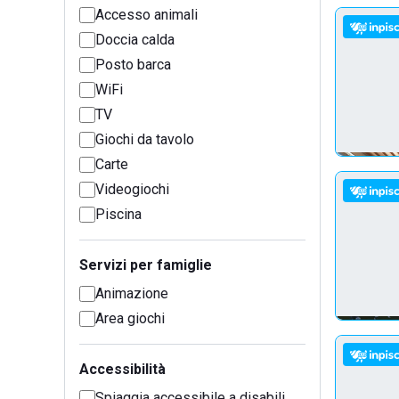
Accesso animali
Doccia calda
Posto barca
WiFi
TV
Giochi da tavolo
Carte
Videogiochi
Piscina
Servizi per famiglie
Animazione
Area giochi
Accessibilità
Spiaggia accessibile a disabili