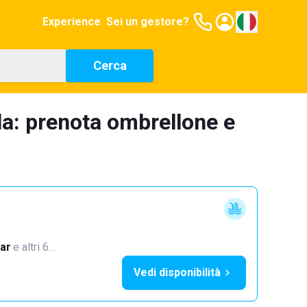
Experience
Sei un gestore?
Cerca
la: prenota ombrellone e
ar
·
e altri 6…
Vedi disponibilità