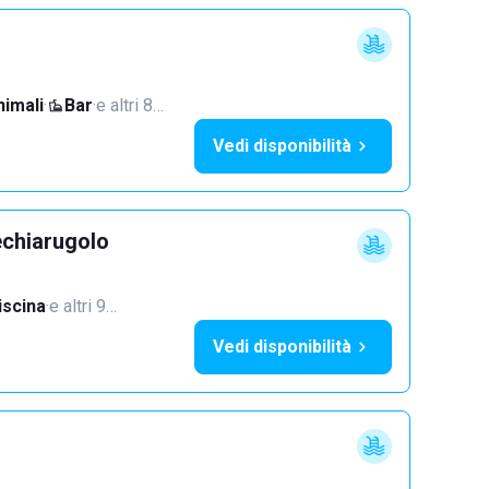
imali
·
Bar
·
e altri 8…
Vedi disponibilità
echiarugolo
iscina
·
e altri 9…
Vedi disponibilità