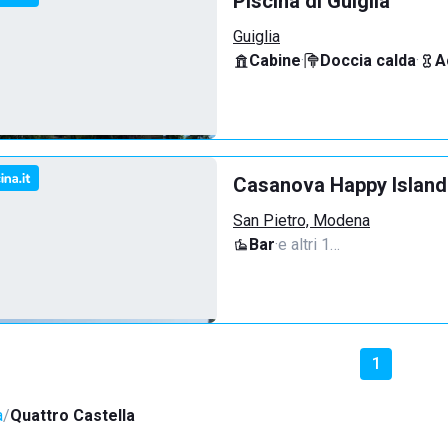
Piscina di Guiglia
Guiglia
Cabine
·
Doccia calda
·
A
Casanova Happy Island
San Pietro, Modena
Bar
·
e altri 1…
1
a
Quattro Castella