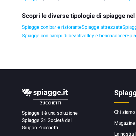
Scopri le diverse tipologie di spiagge ne
Spiagge con bar e ristorante
Spiagge attrezzate
Spiagg
Spiagge con campi di beachvolley e beachsoccer
Spia
Spiagg
Chi siamo
Spiagge.it è una soluzione
Spiagge Srl
Società del
Magazine
Gruppo Zucchetti
La nostra 