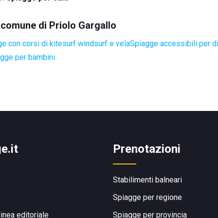
l comune di Priolo Gargallo
e con corsi di kitesurf windsurf e vela
Spiagge accessibili per di
gge per bambini
e.it
Prenotazioni
Stabilimenti balneari
Spiagge per regione
linea editoriale
Spiagge per provincia