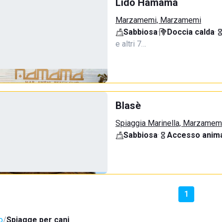
Lido Hamama
Marzamemi, Marzamemi
Sabbiosa
·
Doccia calda
·
e altri 7…
Blasè
Spiaggia Marinella, Marzamem
Sabbiosa
·
Accesso anima
1
o
Spiagge per cani