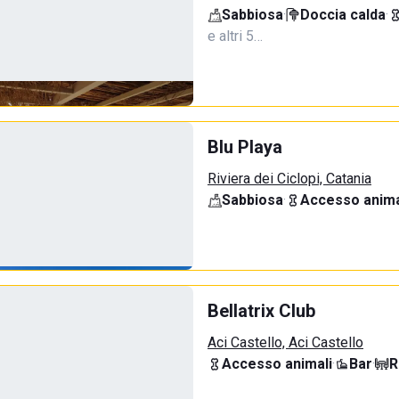
Sabbiosa
·
Doccia calda
·
e altri 5…
Blu Playa
Riviera dei Ciclopi, Catania
Sabbiosa
·
Accesso anima
Bellatrix Club
Aci Castello, Aci Castello
Accesso animali
·
Bar
·
R