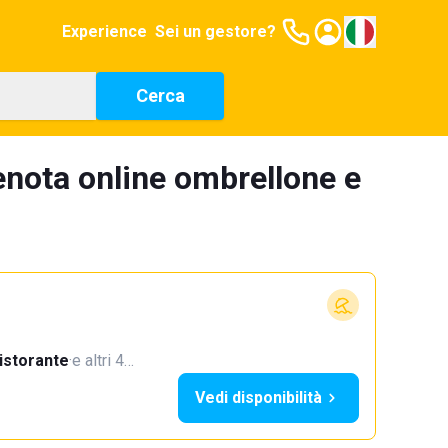
Experience
Sei un gestore?
Cerca
enota online ombrellone e
istorante
·
e altri 4…
Vedi disponibilità