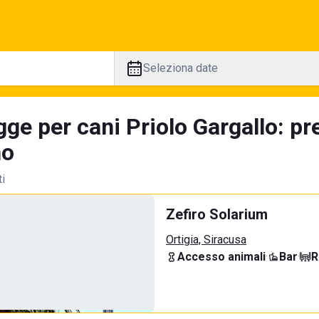
Seleziona date
gge per cani Priolo Gargallo: pr
no
ti
Zefiro Solarium
Ortigia, Siracusa
Accesso animali
·
Bar
·
R