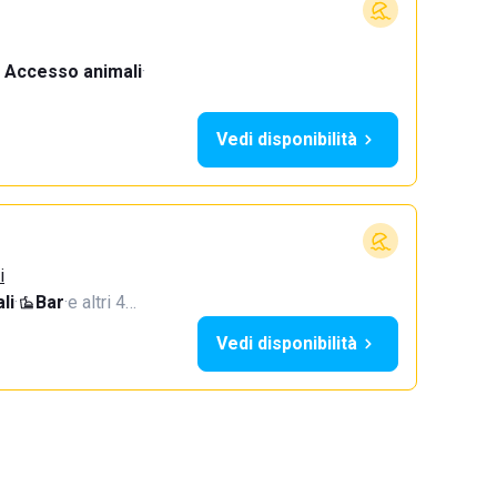
Accesso animali
·
Vedi disponibilità
i
li
·
Bar
·
e altri 4…
Vedi disponibilità