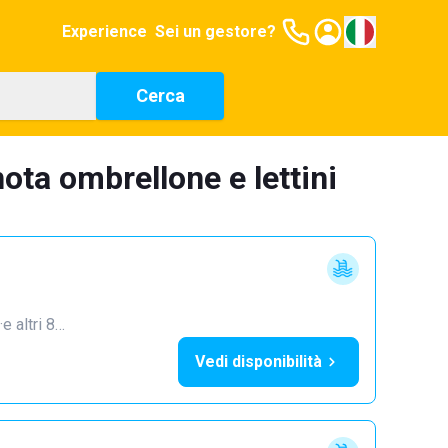
Experience
Sei un gestore?
Cerca
ota ombrellone e lettini
·
e altri 8…
Vedi disponibilità