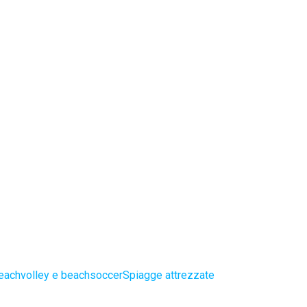
eachvolley e beachsoccer
Spiagge attrezzate