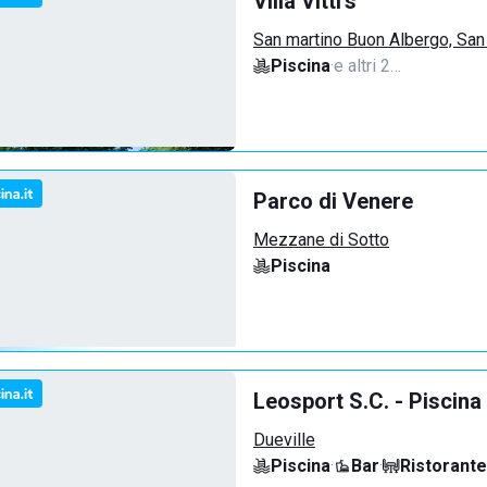
Villa Vitti's
San martino Buon Albergo, San
Piscina
·
e altri 2…
Parco di Venere
Mezzane di Sotto
Piscina
Leosport S.C. - Piscina
Dueville
Piscina
·
Bar
·
Ristorante