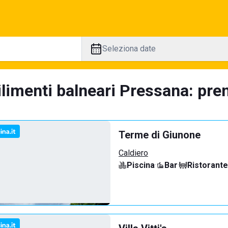
Seleziona date
limenti balneari Pressana: pren
Terme di Giunone
Caldiero
Piscina
·
Bar
·
Ristorante