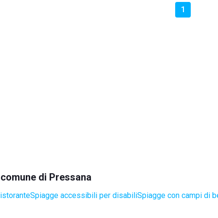
1
el comune di Pressana
istorante
Spiagge accessibili per disabili
Spiagge con campi di b