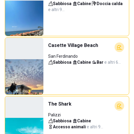
Sabbiosa
·
Cabine
·
Doccia calda
·
e altri 9…
Casette Village Beach
San Ferdinando
Sabbiosa
·
Cabine
·
Bar
·
e altri 6…
The Shark
Palizzi
Sabbiosa
·
Cabine
·
Accesso animali
·
e altri 9…