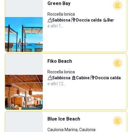
Green Bay
Roccella Ionica
Sabbiosa
·
Doccia calda
·
Bar
·
e altri 1…
Fiko Beach
Roccella Ionica
Sabbiosa
·
Cabine
·
Doccia calda
·
e altri 12…
Blue Ice Beach
Caulonia Marina, Caulonia