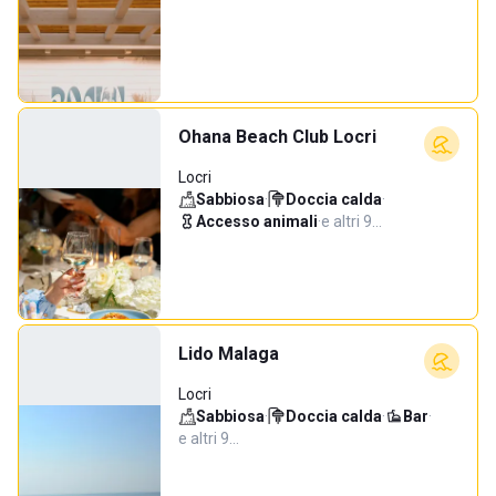
Ohana Beach Club Locri
Locri
Sabbiosa
·
Doccia calda
·
Accesso animali
·
e altri 9…
Lido Malaga
Locri
Sabbiosa
·
Doccia calda
·
Bar
·
e altri 9…