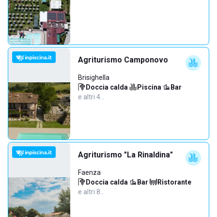
Agriturismo Camponovo
Brisighella
Doccia calda
·
Piscina
·
Bar
·
e altri 4…
Agriturismo "La Rinaldina"
Faenza
Doccia calda
·
Bar
·
Ristorante
·
e altri 8…