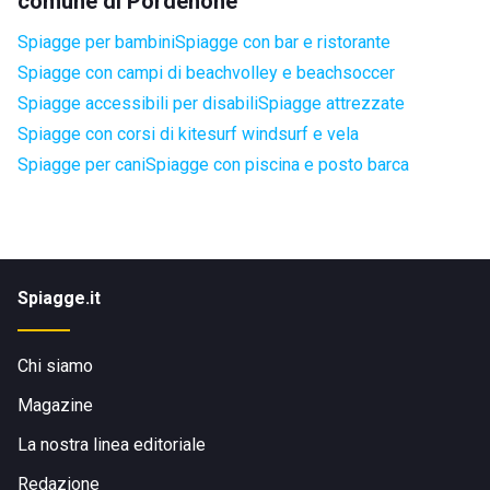
comune di Pordenone
Spiagge per bambini
Spiagge con bar e ristorante
Spiagge con campi di beachvolley e beachsoccer
Spiagge accessibili per disabili
Spiagge attrezzate
Spiagge con corsi di kitesurf windsurf e vela
Spiagge per cani
Spiagge con piscina e posto barca
Spiagge.it
Chi siamo
Magazine
La nostra linea editoriale
Redazione