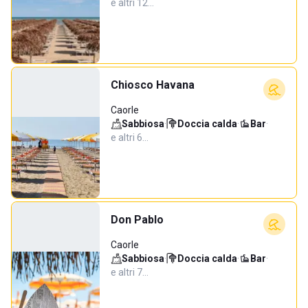
e altri 12…
Chiosco Havana
Caorle
Sabbiosa
·
Doccia calda
·
Bar
·
e altri 6…
Don Pablo
Caorle
Sabbiosa
·
Doccia calda
·
Bar
·
e altri 7…