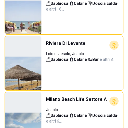
Sabbiosa
·
Cabine
·
Doccia calda
·
e altri 16…
Riviera Di Levante
Lido di Jesolo, Jesolo
Sabbiosa
·
Cabine
·
Bar
·
e altri 8…
Milano Beach Life Settore A
Jesolo
Sabbiosa
·
Cabine
·
Doccia calda
·
e altri 6…