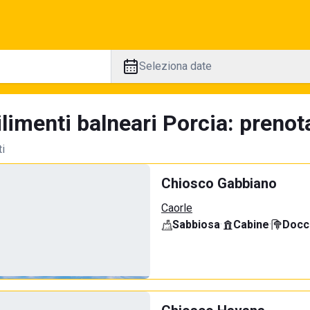
Seleziona date
limenti balneari Porcia: prenota
ti
Chiosco Gabbiano
Caorle
Sabbiosa
·
Cabine
·
Docci