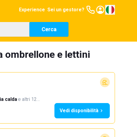
Experience
Sei un gestore?
Cerca
 ombrellone e lettini
a calda
·
e altri 12…
Vedi disponibilità