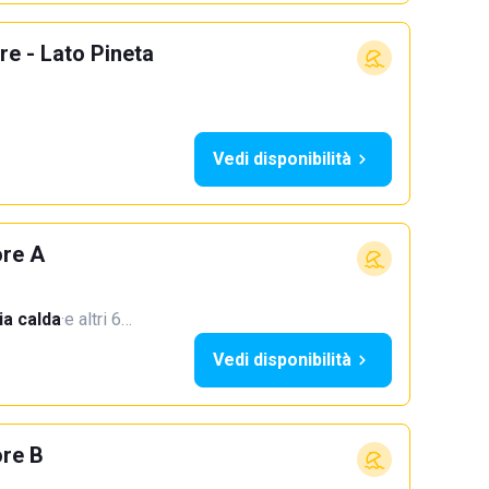
e - Lato Pineta
Vedi disponibilità
ore A
a calda
·
e altri 6…
Vedi disponibilità
ore B