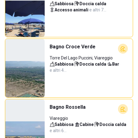
Sabbiosa
·
Doccia calda
·
Accesso animali
·
e altri 7…
Bagno Croce Verde
Torre Del Lago Puccini, Viareggio
Sabbiosa
·
Doccia calda
·
Bar
·
e altri 4…
Bagno Rossella
Viareggio
Sabbiosa
·
Cabine
·
Doccia calda
·
e altri 6…