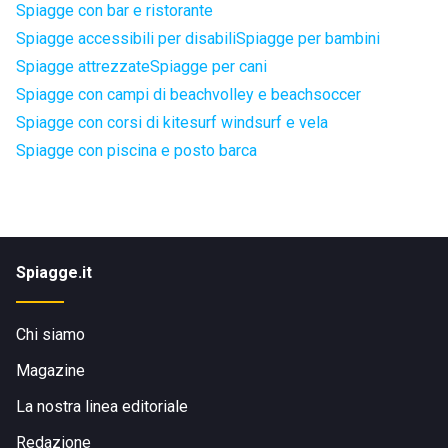
Spiagge con bar e ristorante
Spiagge accessibili per disabili
Spiagge per bambini
Spiagge attrezzate
Spiagge per cani
Spiagge con campi di beachvolley e beachsoccer
Spiagge con corsi di kitesurf windsurf e vela
Spiagge con piscina e posto barca
Spiagge.it
Chi siamo
Magazine
La nostra linea editoriale
Redazione