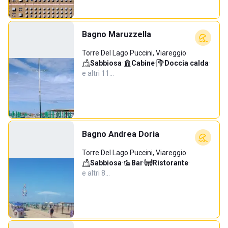
Bagno Maruzzella
Torre Del Lago Puccini, Viareggio
Sabbiosa
·
Cabine
·
Doccia calda
·
e altri 11…
Bagno Andrea Doria
Torre Del Lago Puccini, Viareggio
Sabbiosa
·
Bar
·
Ristorante
·
e altri 8…