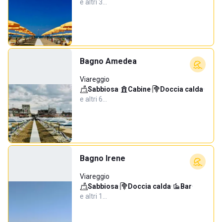
e altri 3…
Bagno Amedea
Viareggio
Sabbiosa
·
Cabine
·
Doccia calda
·
e altri 6…
Bagno Irene
Viareggio
Sabbiosa
·
Doccia calda
·
Bar
·
e altri 1…