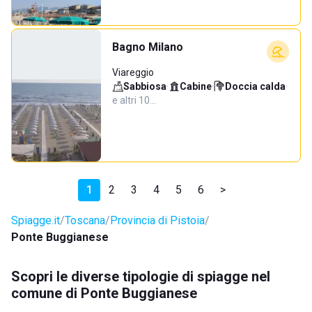
Bagno Milano
Viareggio
Sabbiosa
·
Cabine
·
Doccia calda
·
e altri 10…
1
2
3
4
5
6
>
Spiagge.it
Toscana
Provincia di Pistoia
Ponte Buggianese
Scopri le diverse tipologie di spiagge nel
comune di Ponte Buggianese