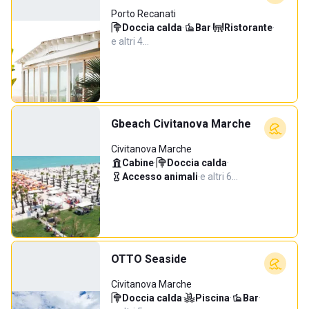
Porto Recanati
Doccia calda
·
Bar
·
Ristorante
·
e altri 4…
Gbeach Civitanova Marche
Civitanova Marche
Cabine
·
Doccia calda
·
Accesso animali
·
e altri 6…
OTTO Seaside
Civitanova Marche
Doccia calda
·
Piscina
·
Bar
·