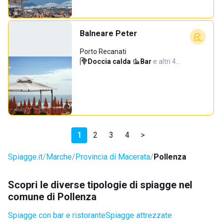
Balneare Peter
Porto Recanati
Doccia calda
·
Bar
·
e altri 4…
1
2
3
4
>
Spiagge.it
Marche
Provincia di Macerata
Pollenza
Scopri le diverse tipologie di spiagge nel
comune di Pollenza
Spiagge con bar e ristorante
Spiagge attrezzate