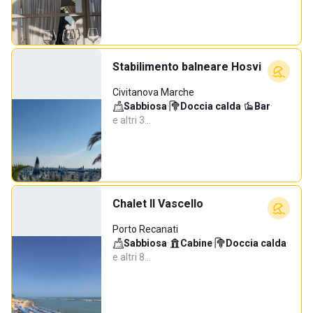
Stabilimento balneare Hosvi
Civitanova Marche
Sabbiosa
·
Doccia calda
·
Bar
·
e altri 3…
Chalet Il Vascello
Porto Recanati
Sabbiosa
·
Cabine
·
Doccia calda
·
e altri 8…