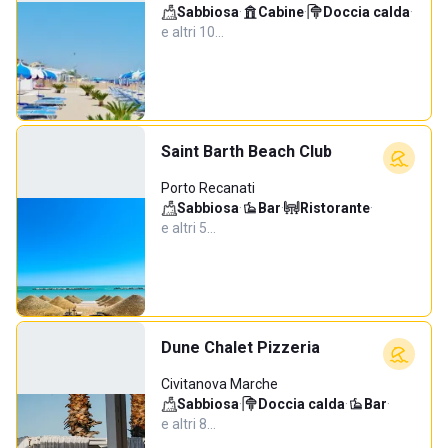
Sabbiosa
·
Cabine
·
Doccia calda
·
e altri 10…
Saint Barth Beach Club
Porto Recanati
Sabbiosa
·
Bar
·
Ristorante
·
e altri 5…
Dune Chalet Pizzeria
Civitanova Marche
Sabbiosa
·
Doccia calda
·
Bar
·
e altri 8…