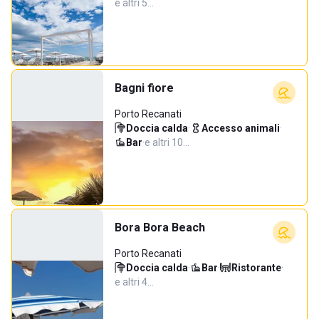
e altri 5…
Bagni fiore
Porto Recanati
Doccia calda
·
Accesso animali
·
Bar
·
e altri 10…
Bora Bora Beach
Porto Recanati
Doccia calda
·
Bar
·
Ristorante
·
e altri 4…