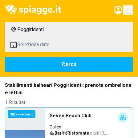
Poggiridenti
Seleziona date
Cerca
Stabilimenti balneari Poggiridenti: prenota ombrellone
e lettini
1 Risultati
Seven Beach Club
Colico
Bar
·
Ristorante
·
e altri 3…