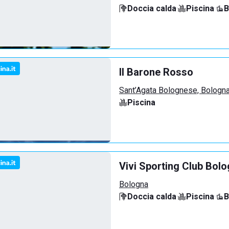
Doccia calda
·
Piscina
·
B
Il Barone Rosso
Sant’Agata Bolognese, Bologn
Piscina
Vivi Sporting Club Bol
Bologna
Doccia calda
·
Piscina
·
B