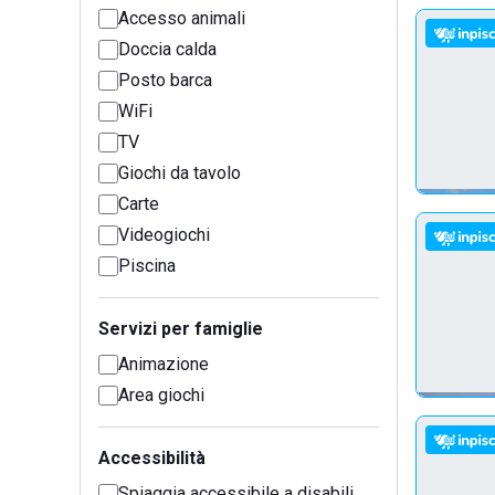
Accesso animali
Doccia calda
Posto barca
WiFi
TV
Giochi da tavolo
Carte
Videogiochi
Piscina
Servizi per famiglie
Animazione
Area giochi
Accessibilità
Spiaggia accessibile a disabili