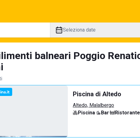
Seleziona date
ilimenti balneari Poggio Renati
i
ti
Piscina di Altedo
Altedo, Malalbergo
Piscina
·
Bar
·
Ristorante