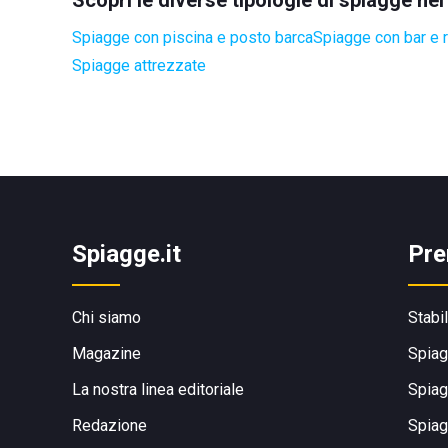
Scopri le diverse tipologie di spiagge n
Spiagge con piscina e posto barca
Spiagge con bar e r
Spiagge attrezzate
Spiagge.it
Pre
Chi siamo
Stabi
Magazine
Spiag
La nostra linea editoriale
Spiag
Redazione
Spiag