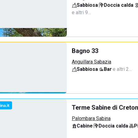
Sabbiosa
·
Doccia calda
·
e altri 9…
Bagno 33
Anguillara Sabazia
Sabbiosa
·
Bar
·
e altri 2…
Terme Sabine di Creto
Palombara Sabina
Cabine
·
Doccia calda
·
P