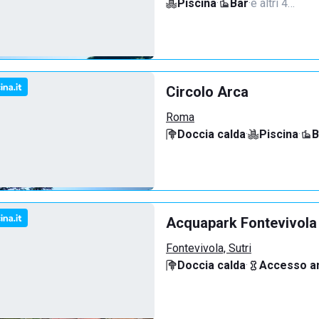
Piscina
·
Bar
·
e altri 4…
Circolo Arca
Roma
Doccia calda
·
Piscina
·
B
Acquapark Fontevivola
Fontevivola, Sutri
Doccia calda
·
Accesso an