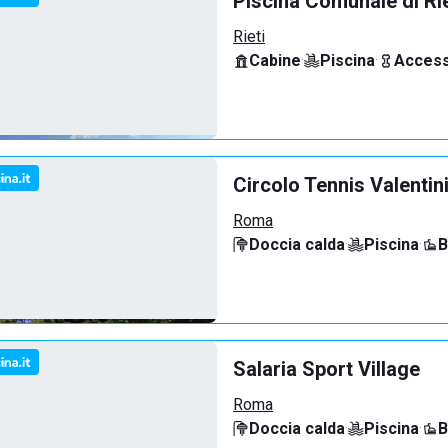
Piscina Comunale di Rie
Rieti
Cabine
·
Piscina
·
Access
Circolo Tennis Valentin
Roma
Doccia calda
·
Piscina
·
B
Salaria Sport Village
Roma
Doccia calda
·
Piscina
·
B