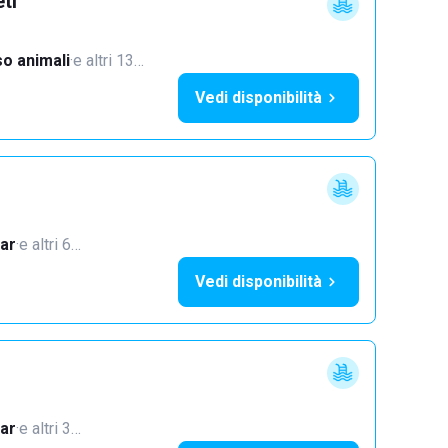
ti
o animali
·
e altri 13…
Vedi disponibilità
i
ar
·
e altri 6…
Vedi disponibilità
ar
·
e altri 3…