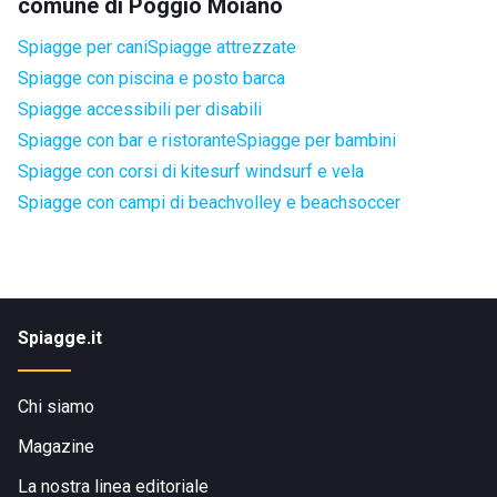
comune di Poggio Moiano
Spiagge per cani
Spiagge attrezzate
Spiagge con piscina e posto barca
Spiagge accessibili per disabili
Spiagge con bar e ristorante
Spiagge per bambini
Spiagge con corsi di kitesurf windsurf e vela
Spiagge con campi di beachvolley e beachsoccer
Spiagge.it
Chi siamo
Magazine
La nostra linea editoriale