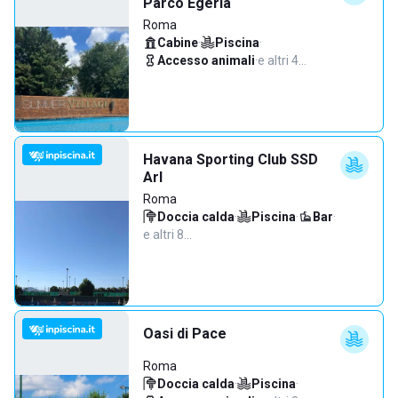
Parco Egeria
Roma
Cabine
·
Piscina
·
Accesso animali
·
e altri 4…
Havana Sporting Club SSD
Arl
Roma
Doccia calda
·
Piscina
·
Bar
·
e altri 8…
Oasi di Pace
Roma
Doccia calda
·
Piscina
·