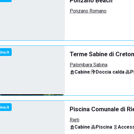
Ponzano Beach
Ponzano Romano
Terme Sabine di Creto
Palombara Sabina
Cabine
·
Doccia calda
·
P
Piscina Comunale di Rie
Rieti
Cabine
·
Piscina
·
Access