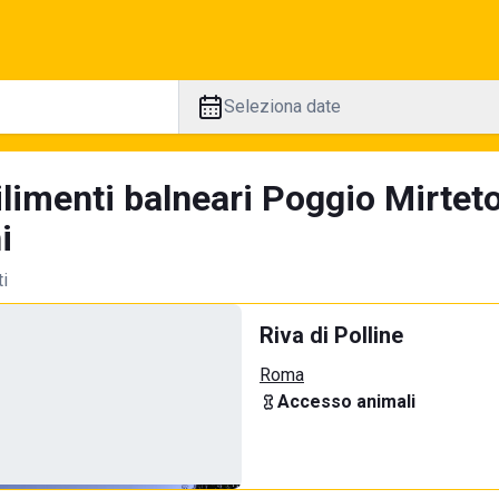
Seleziona date
ilimenti balneari Poggio Mirtet
i
ti
Riva di Polline
Roma
Accesso animali