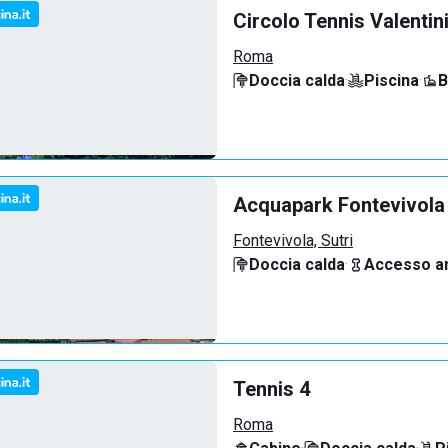
Circolo Tennis Valentin
Roma
Doccia calda
·
Piscina
·
B
Acquapark Fontevivola
Fontevivola, Sutri
Doccia calda
·
Accesso an
Tennis 4
Roma