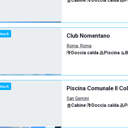
Cabine
·
Doccia calda
·
P
Club Nomentano
Roma, Roma
Doccia calda
·
Piscina
·
B
Piscina Comunale Il Co
San Gemini
Cabine
·
Doccia calda
·
P