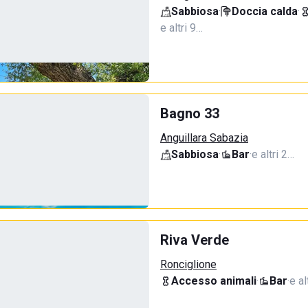
Sabbiosa
·
Doccia calda
·
e altri 9…
Bagno 33
Anguillara Sabazia
Sabbiosa
·
Bar
·
e altri 2…
Riva Verde
Ronciglione
Accesso animali
·
Bar
·
e al