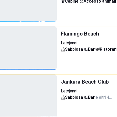
Cabine
·
Accesso animali
·
Flamingo Beach
Letojanni
Sabbiosa
·
Bar
·
Ristoran
Jankura Beach Club
Letojanni
Sabbiosa
·
Bar
·
e altri 4…