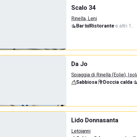
Scalo 34
Rinella, Leni
Bar
·
Ristorante
·
e altri 1…
Da Jo
Spiaggia di Rinella (Eolie), Isol
Sabbiosa
·
Doccia calda
·
Lido Donnasanta
Letojanni