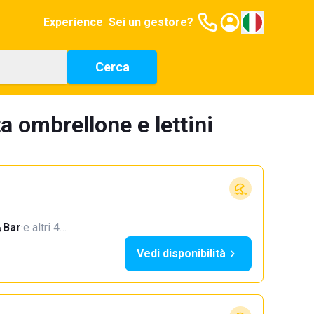
Experience
Sei un gestore?
Cerca
a ombrellone e lettini
Bar
·
e altri 4…
Vedi disponibilità