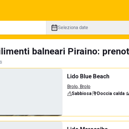
Seleziona date
limenti balneari Piraino: prenot
ti
Lido Blue Beach
Brolo, Brolo
Sabbiosa
·
Doccia calda
·