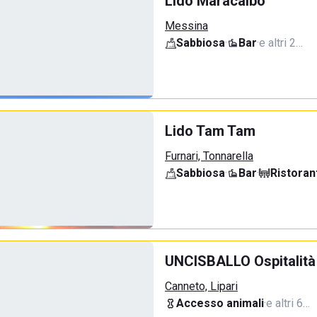
Lido Maracaibo
Messina
Sabbiosa
·
Bar
·
e altri 2…
Lido Tam Tam
Furnari, Tonnarella
Sabbiosa
·
Bar
·
Ristoran
UNCISBALLO Ospitalità
Canneto, Lipari
Accesso animali
·
e altri 6…