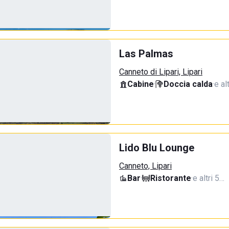
Las Palmas
Canneto di Lipari, Lipari
Cabine
·
Doccia calda
·
e al
Lido Blu Lounge
Canneto, Lipari
Bar
·
Ristorante
·
e altri 5…