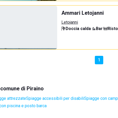
Ammari Letojanni
Letojanni
Doccia calda
·
Bar
·
Rist
1
l comune di Piraino
gge attrezzate
Spiagge accessibili per disabili
Spiagge con campi
con piscina e posto barca