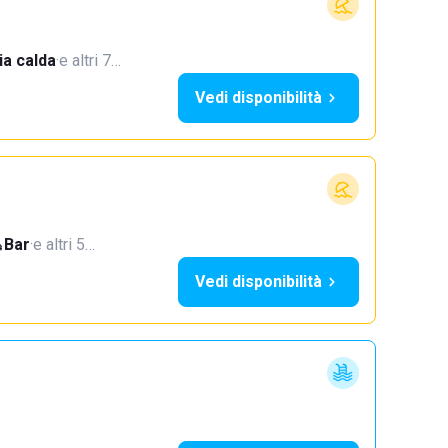
a calda
·
e altri 7…
Vedi disponibilità
Bar
·
e altri 5…
Vedi disponibilità