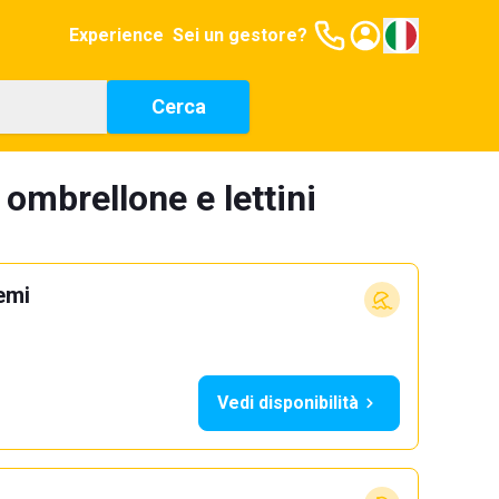
Experience
Sei un gestore?
Cerca
 ombrellone e lettini
emi
Vedi disponibilità