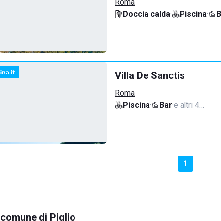
Roma
Doccia calda
·
Piscina
·
B
Villa De Sanctis
Roma
Piscina
·
Bar
·
e altri 4…
1
l comune di Piglio