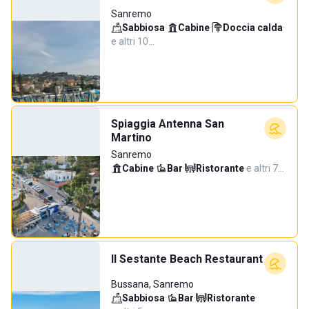
Sanremo
Sabbiosa
·
Cabine
·
Doccia calda
·
e altri 10…
Spiaggia Antenna San
Martino
Sanremo
Cabine
·
Bar
·
Ristorante
·
e altri 7…
Il Sestante Beach Restaurant
Bussana, Sanremo
Sabbiosa
·
Bar
·
Ristorante
·