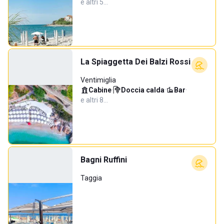
e altri 5…
La Spiaggetta Dei Balzi Rossi
Ventimiglia
Cabine
·
Doccia calda
·
Bar
·
e altri 8…
Bagni Ruffini
Taggia