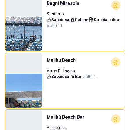
Bagni Mirasole
Sanremo
Sabbiosa
·
Cabine
·
Doccia calda
·
e altri 11…
Malibu Beach
Arma Di Taggia
Sabbiosa
·
Bar
·
e altri 4…
Malibù Beach Bar
Vallecrosia