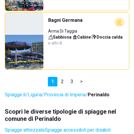
Bagni Germana
Arma Di Taggia
Sabbiosa
·
Cabine
·
Doccia calda
·
e altri 8…
1
2
3
>
Spiagge.it
Liguria
Provincia di Imperia
Perinaldo
Scopri le diverse tipologie di spiagge nel
comune di Perinaldo
Spiagge attrezzate
Spiagge accessibili per disabili