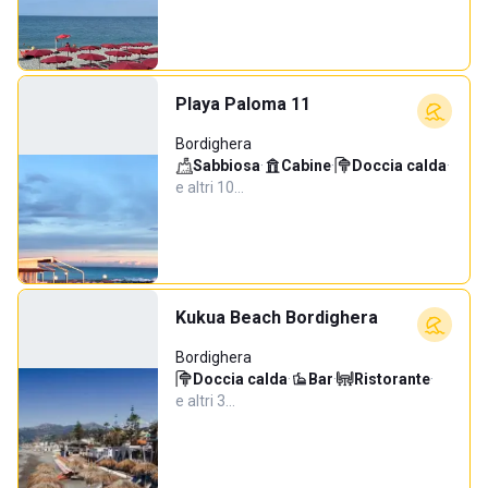
Playa Paloma 11
Bordighera
Sabbiosa
·
Cabine
·
Doccia calda
·
e altri 10…
Kukua Beach Bordighera
Bordighera
Doccia calda
·
Bar
·
Ristorante
·
e altri 3…