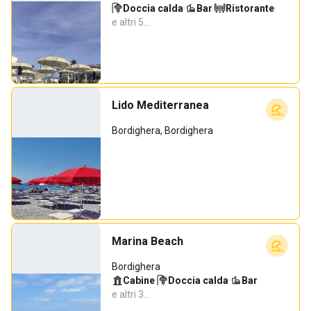
Doccia calda
·
Bar
·
Ristorante
·
e altri 5…
Lido Mediterranea
Bordighera, Bordighera
Marina Beach
Bordighera
Cabine
·
Doccia calda
·
Bar
·
e altri 3…