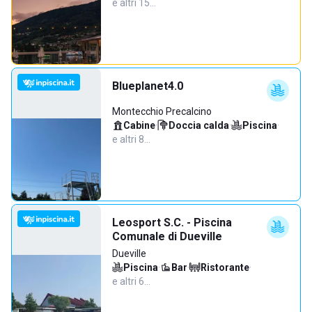
e altri 15…
Blueplanet4.0
Montecchio Precalcino
Cabine
·
Doccia calda
·
Piscina
·
e altri 8…
Leosport S.C. - Piscina
Comunale di Dueville
Dueville
Piscina
·
Bar
·
Ristorante
·
e altri 6…