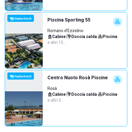
Piscina Sporting 55
Romano d'Ezzelino
Cabine
·
Doccia calda
·
Piscina
·
e altri 15…
Centro Nuoto Rosà Piscine
Rosà
Cabine
·
Doccia calda
·
Piscina
·
e altri 5…