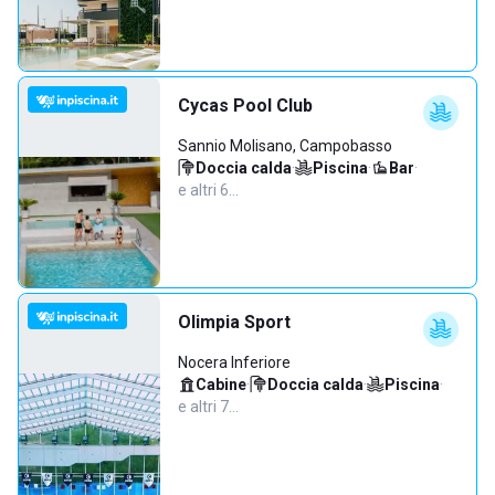
Cycas Pool Club
Sannio Molisano, Campobasso
Doccia calda
·
Piscina
·
Bar
·
e altri 6…
Olimpia Sport
Nocera Inferiore
Cabine
·
Doccia calda
·
Piscina
·
e altri 7…