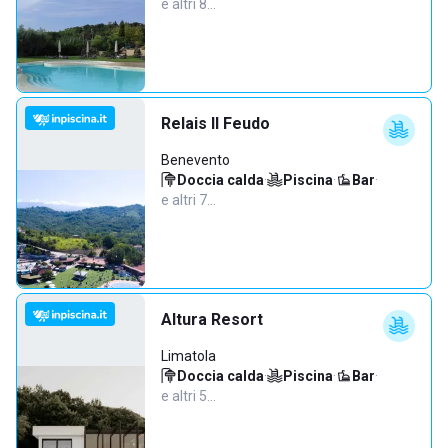
e altri 8…
Relais Il Feudo
Benevento
Doccia calda
·
Piscina
·
Bar
·
e altri 7…
Altura Resort
Limatola
Doccia calda
·
Piscina
·
Bar
·
e altri 5…