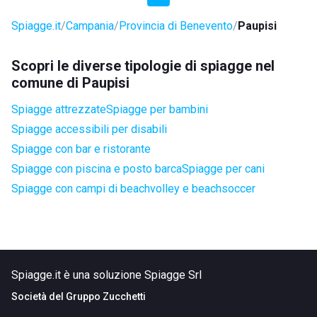
Spiagge.it
Campania
Provincia di Benevento
Paupisi
Scopri le diverse tipologie di spiagge nel
comune di Paupisi
Spiagge attrezzate
Spiagge per bambini
Spiagge accessibili per disabili
Spiagge con bar e ristorante
Spiagge con piscina e posto barca
Spiagge per cani
Spiagge con campi di beachvolley e beachsoccer
Spiagge.it è una soluzione Spiagge Srl
Società del
Gruppo Zucchetti