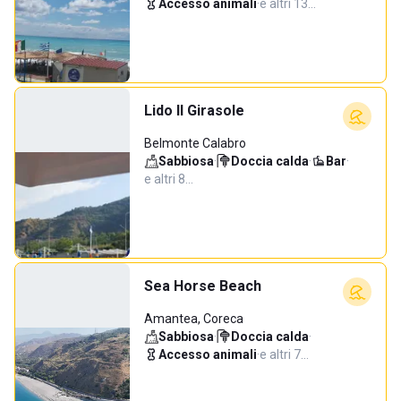
Accesso animali
·
e altri 13…
Lido Il Girasole
Belmonte Calabro
Sabbiosa
·
Doccia calda
·
Bar
·
e altri 8…
Sea Horse Beach
Amantea, Coreca
Sabbiosa
·
Doccia calda
·
Accesso animali
·
e altri 7…