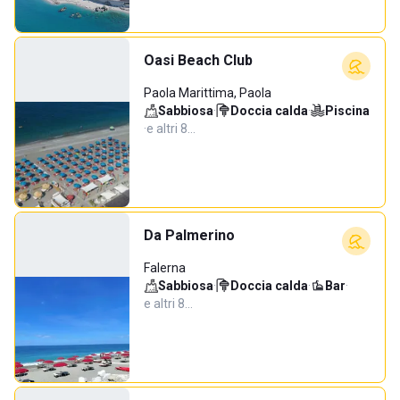
Oasi Beach Club
Paola Marittima, Paola
Sabbiosa
·
Doccia calda
·
Piscina
·
e altri 8…
Da Palmerino
Falerna
Sabbiosa
·
Doccia calda
·
Bar
·
e altri 8…