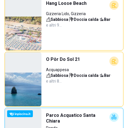
Hang Loose Beach
Gizzeria Lido, Gizzeria
Sabbiosa
·
Doccia calda
·
Bar
·
e altri 9…
O Pôr Do Sol 21
Acquappesa
Sabbiosa
·
Doccia calda
·
Bar
·
e altri 8…
Parco Acquatico Santa
Chiara