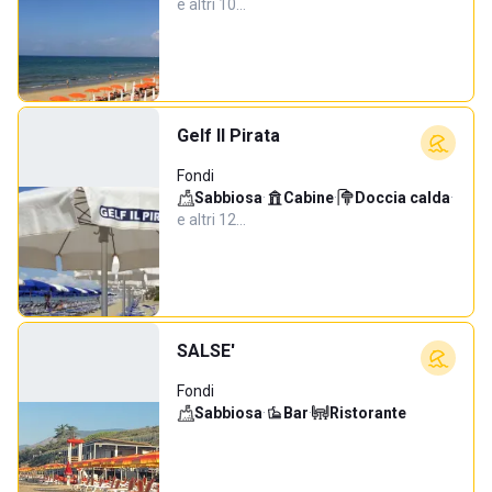
e altri 10…
Gelf Il Pirata
Fondi
Sabbiosa
·
Cabine
·
Doccia calda
·
e altri 12…
SALSE'
Fondi
Sabbiosa
·
Bar
·
Ristorante