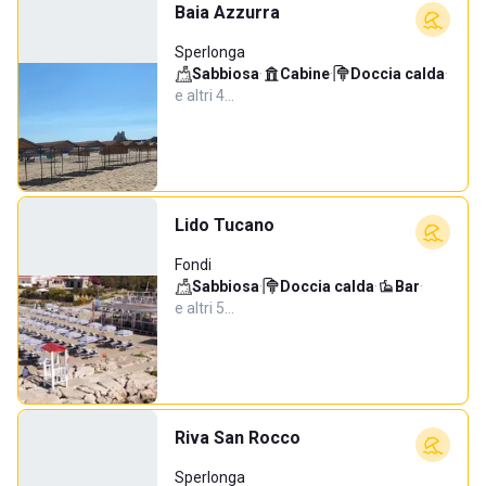
Baia Azzurra
Sperlonga
Sabbiosa
·
Cabine
·
Doccia calda
·
e altri 4…
Lido Tucano
Fondi
Sabbiosa
·
Doccia calda
·
Bar
·
e altri 5…
Riva San Rocco
Sperlonga