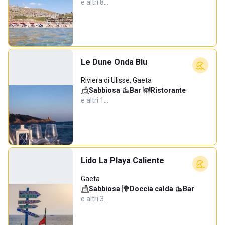
e altri 8…
Le Dune Onda Blu
Riviera di Ulisse, Gaeta
Sabbiosa
·
Bar
·
Ristorante
·
e altri 1…
Lido La Playa Caliente
Gaeta
Sabbiosa
·
Doccia calda
·
Bar
·
e altri 3…