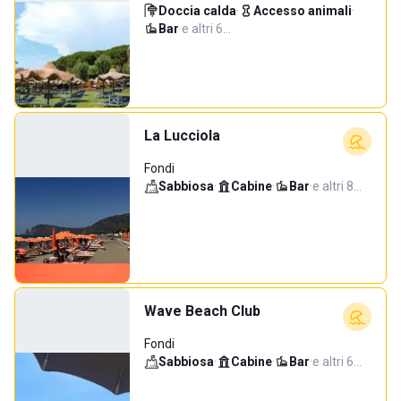
Doccia calda
·
Accesso animali
·
Bar
·
e altri 6…
La Lucciola
Fondi
Sabbiosa
·
Cabine
·
Bar
·
e altri 8…
Wave Beach Club
Fondi
Sabbiosa
·
Cabine
·
Bar
·
e altri 6…