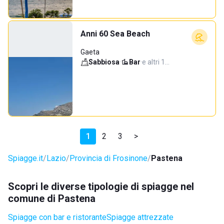
Anni 60 Sea Beach
Gaeta
Sabbiosa
·
Bar
·
e altri 1…
1
2
3
>
Spiagge.it
Lazio
Provincia di Frosinone
Pastena
Scopri le diverse tipologie di spiagge nel
comune di Pastena
Spiagge con bar e ristorante
Spiagge attrezzate