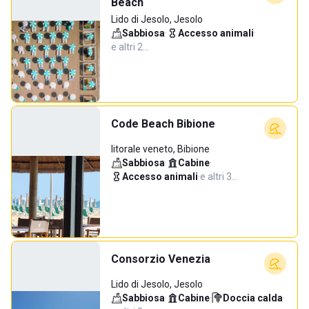
Beach
Lido di Jesolo, Jesolo
Sabbiosa
·
Accesso animali
·
e altri 2…
Code Beach Bibione
litorale veneto, Bibione
Sabbiosa
·
Cabine
·
Accesso animali
·
e altri 3…
Consorzio Venezia
Lido di Jesolo, Jesolo
Sabbiosa
·
Cabine
·
Doccia calda
·