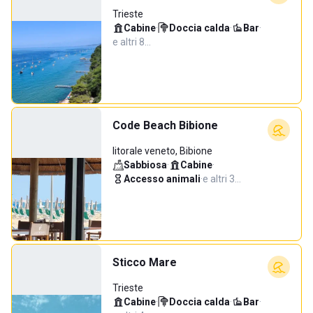
Trieste
Cabine
·
Doccia calda
·
Bar
·
e altri 8…
Code Beach Bibione
litorale veneto, Bibione
Sabbiosa
·
Cabine
·
Accesso animali
·
e altri 3…
Sticco Mare
Trieste
Cabine
·
Doccia calda
·
Bar
·