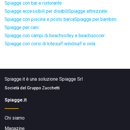
Spiagge con bar e ristorante
Spiagge accessibili per disabili
Spiagge attrezzate
Spiagge con piscina e posto barca
Spiagge per bambini
Spiagge per cani
Spiagge con campi di beachvolley e beachsoccer
Spiagge con corsi di kitesurf windsurf e vela
Spiagge.it è una soluzione Spiagge Srl
Società del
Gruppo Zucchetti
Spiagge.it
Chi siamo
Magazine