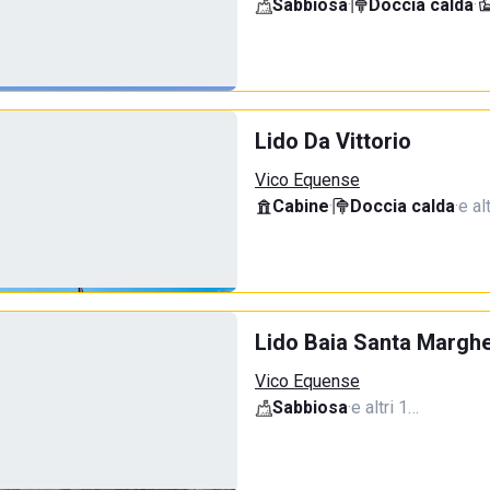
Sabbiosa
·
Doccia calda
·
Lido Da Vittorio
Vico Equense
Cabine
·
Doccia calda
·
e al
Lido Baia Santa Marghe
Vico Equense
Sabbiosa
·
e altri 1…