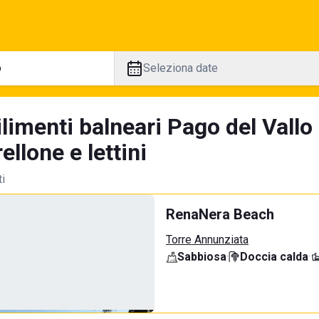
Seleziona date
limenti balneari Pago del Vallo
llone e lettini
ti
RenaNera Beach
Torre Annunziata
Sabbiosa
·
Doccia calda
·