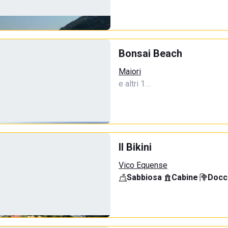
Bonsai Beach
Maiori
e altri 1…
Il Bikini
Vico Equense
Sabbiosa
·
Cabine
·
Docci