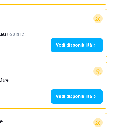
Bar
·
e altri 2…
Vedi disponibilità
 Mare
Vedi disponibilità
e